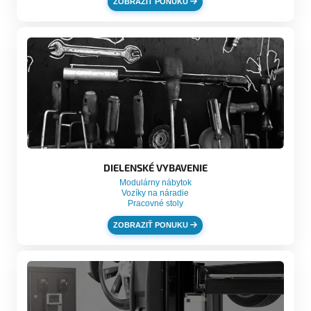
ZOBRAZIŤ PONUKU
DIELENSKÉ VYBAVENIE
Modulárny nábytok
Vozíky na náradie
Pracovné stoly
ZOBRAZIŤ PONUKU