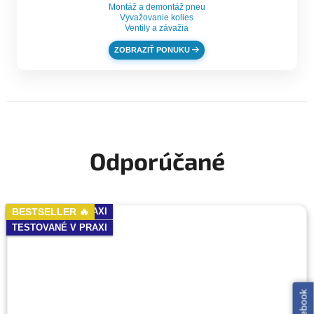
Montáž a demontáž pneu
Vyvažovanie kolies
Ventily a závažia
ZOBRAZIŤ PONUKU
Odporúčané
BESTSELLER 🔥
TESTOVANÉ V PRAXI
TESTOVANÉ V PRAXI
BESTSELLER 🔥
TESTOVANÉ V PRAXI
TESTOVANÉ V PRAXI