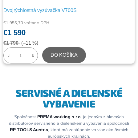
Dvojrýchlostná vyzúvačka V700S
€1 955,70 vrátane DPH
€1 590
€1 790
(–11 %)
DO KOŠÍKA
SERVISNÉ A DIELENSKÉ
VYBAVENIE
Spoločnosť
PREMA working s.r.o.
je jedným z hlavných
distribútorov servisného a dielenskému vybavenia spoločnosti
RP TOOLS Austria
, ktorá má zastúpenie vo viac ako ôsmich
európskych krajinách.