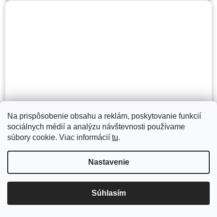
Na prispôsobenie obsahu a reklám, poskytovanie funkcií
sociálnych médií a analýzu návštevnosti používame
súbory cookie. Viac informácií
tu
.
Dvojstĺpový zdvihák RP-6214B2 4,0t (3,75m)
Nastavenie
€3 693,69 vrátane DPH
Súhlasím
€3 003