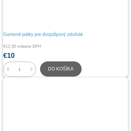
Gumené pätky pre dvojstĺpový zdvihák
€12,30 vrátane DPH
€10
DO KOŠÍKA