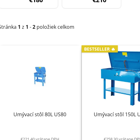
Stránka
1
z
1
-
2
položiek celkom
V
BESTSELLER 🔥
ý
p
i
s
p
r
o
d
Umývací stôl 80L US80
Umývací stôl 150L 
u
k
t
€221,40 vrátane DPH
€258,30 vrátane D