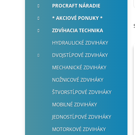
e
n
PROCRAFT NÁRADIE
e
* AKCIOVÉ PONUKY *
l
ZDVÍHACIA TECHNIKA
HYDRAULICKÉ ZDVIHÁKY
DVOJSTĹPOVÉ ZDVIHÁKY
MECHANICKÉ ZDVIHÁKY
NOŽNICOVÉ ZDVIHÁKY
ŠTVORSTĹPOVÉ ZDVIHÁKY
MOBILNÉ ZDVIHÁKY
JEDNOSTĹPOVÉ ZDVIHÁKY
MOTORKOVÉ ZDVIHÁKY