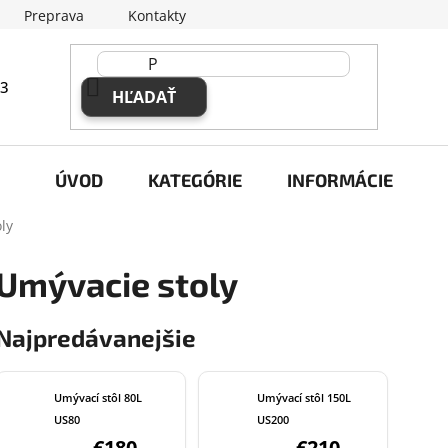
Preprava
Kontakty
63
HĽADAŤ
ÚVOD
KATEGÓRIE
INFORMÁCIE
ly
Umývacie stoly
Najpredávanejšie
Umývací stôl 80L
Umývací stôl 150L
US80
US200
€180
€210