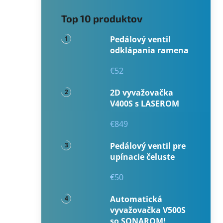
Top 10 produktov
Pedálový ventil
odklápania ramena
€52
2D vyvažovačka
V400S s LASEROM
€849
Pedálový ventil pre
upínacie čeluste
€50
Automatická
vyvažovačka V500S
so SONAROM!