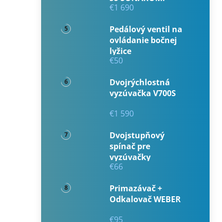
€1 690
Pedálový ventil na
ovládanie bočnej
lyžice
€50
Dvojrýchlostná
vyzúvačka V700S
€1 590
Dvojstupňový
spínač pre
vyzúvačky
€66
Primazávač +
Odkalovač WEBER
€95