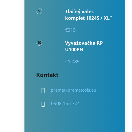
Tlačný valec
komplet 1024S / XL“
€215
Vyvažovačka RP
U100PN
€1 085
Kontakt
prema
@
prematools.eu
0908 153 704