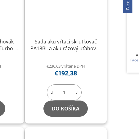
Facebook
ahovák
Sada aku vŕtací skrutkovač
 Turbo a
PA18BL a aku rázový uťahovák
PWA36bb
Ak 
Fac
H
€236,63 vrátane DPH
€192,38
DO KOŠÍKA