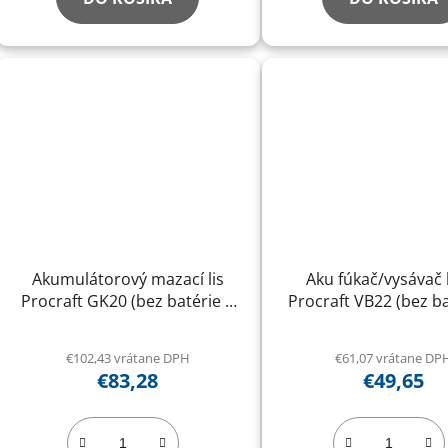
Akumulátorový mazací lis
Aku fúkač/vysávač l
Procraft GK20 (bez batérie a
Procraft VB22 (bez ba
nabíjačky)
nabíjačky)
€102,43 vrátane DPH
€61,07 vrátane DP
€83,28
€49,65