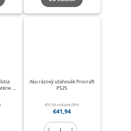
ístia
Aku rázový uťahovák Procraft
térie a
PS25
H
€51,59 vrátane DPH
€41,94