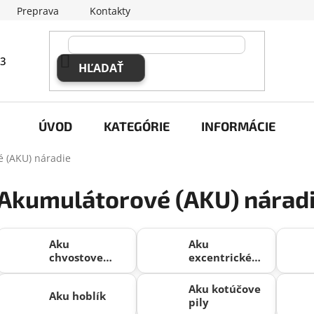
Preprava
Kontakty
63
HĽADAŤ
ÚVOD
KATEGÓRIE
INFORMÁCIE
 (AKU) náradie
Akumulátorové (AKU) nárad
Aku
Aku
chvostove
excentrické
píly
brusky
Aku kotúčove
Aku hoblík
pily