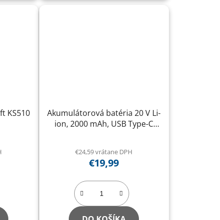
ft KS510
Akumulátorová batéria 20 V Li-
ion, 2000 mAh, USB Type-C
Procraft 20/2C
H
€24,59 vrátane DPH
€19,99
DO KOŠÍKA