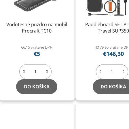
r
o
d
Vodotesné puzdro na mobil
Paddleboard SET Pr
u
Procraft TC10
Travel SUP350
k
t
€6,15 vrátane DPH
€179,95 vrátane D
o
€5
€146,30
v
DO KOŠÍKA
DO KOŠÍKA