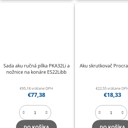
Sada aku ručná pílka PKA32Li a
Aku skrutkovač Procra
nožnice na konáre ES22Libb
€95,18 vrátane DPH
€22,55 vrátane DP
€77,38
€18,33
DO KOŠÍKA
DO KOŠÍKA