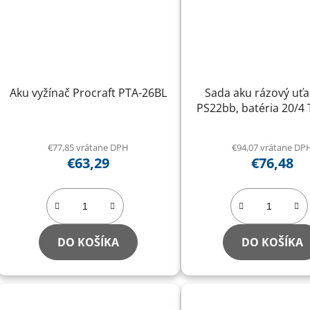
Aku vyžínač Procraft PTA-26BL
Sada aku rázový uť
PS22bb, batéria 20/4
nabíjačka 20/1
€77,85 vrátane DPH
€94,07 vrátane DP
€63,29
€76,48
DO KOŠÍKA
DO KOŠÍKA