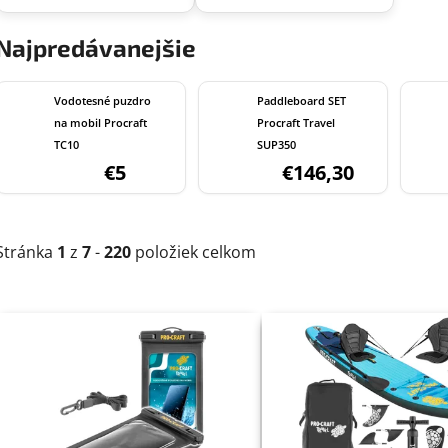
Najpredávanejšie
Vodotesné puzdro
Paddleboard SET
na mobil Procraft
Procraft Travel
TC10
SUP350
€5
€146,30
Stránka
1
z
7
-
220
položiek celkom
V
ý
p
i
s
p