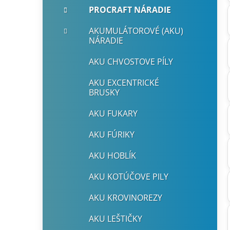
e
n
PROCRAFT NÁRADIE
e
AKUMULÁTOROVÉ (AKU)
l
NÁRADIE
AKU CHVOSTOVE PÍLY
AKU EXCENTRICKÉ
BRUSKY
AKU FUKARY
AKU FÚRIKY
AKU HOBLÍK
AKU KOTÚČOVE PILY
AKU KROVINOREZY
AKU LEŠTIČKY