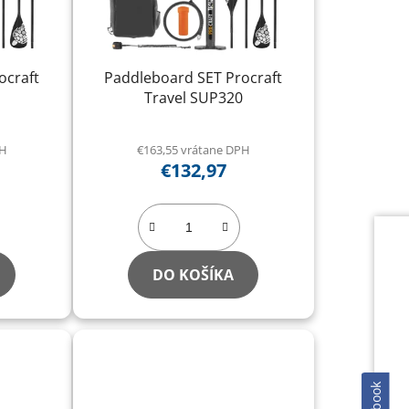
o
d
u
ocraft
Paddleboard SET Procraft
k
Travel SUP320
t
o
PH
€163,55 vrátane DPH
v
€132,97
DO KOŠÍKA