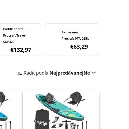
Paddleboard SET
Aku vyžínač
Procraft Travel
Procraft PTA-26BL
SUP320
€63,29
€132,97
R
Radiť podľa:
Najpredávanejšie
a
d
e
n
i
e
p
r