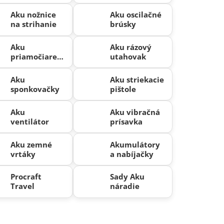
Aku nožnice
Aku oscilačné
na strihanie
brúsky
Aku
Aku rázový
priamočiare
utahovak
píly
Aku
Aku striekacie
sponkovačky
pištole
Aku
Aku vibračná
ventilátor
prísavka
Aku zemné
Akumulátory
vrtáky
a nabíjačky
Procraft
Sady Aku
Travel
náradie