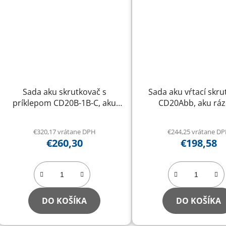
Sada aku skrutkovač s
Sada aku vŕtací skru
príklepom CD20B-1B-C, aku
CD20Abb, aku rá
uhlová brúska AG125Cbb a
uťahovák ID20A a sad
brašna BG400
IBS-41
€320,17 vrátane DPH
€244,25 vrátane D
€260,30
€198,58
DO KOŠÍKA
DO KOŠÍKA