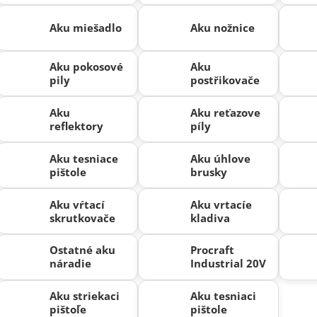
Aku miešadlo
Aku nožnice
Aku pokosové
Aku
pily
postřikovače
Aku
Aku reťazove
reflektory
píly
Aku tesniace
Aku úhlove
pištole
brusky
Aku vŕtací
Aku vrtacíe
skrutkovače
kladiva
Ostatné aku
Procraft
náradie
Industrial 20V
Aku striekaci
Aku tesniaci
pištoľe
pištole