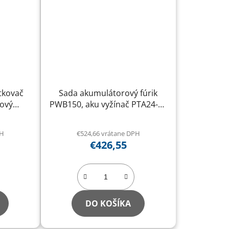
tkovač
Sada akumulátorový fúrik
zový
PWB150, aku vyžínač PTA24-BL
a bitov
a pracovné rukavice GL-LW9
PH
€524,66 vrátane DPH
€426,55
DO KOŠÍKA