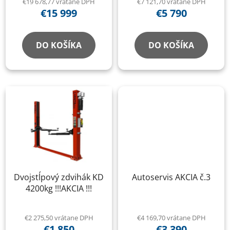
€19 678,77 vrátane DPH
€7 121,70 vrátane DPH
€15 999
€5 790
DO KOŠÍKA
DO KOŠÍKA
Dvojstĺpový zdvihák KD
Autoservis AKCIA č.3
4200kg !!!AKCIA !!!
€2 275,50 vrátane DPH
€4 169,70 vrátane DPH
€1 850
€3 390