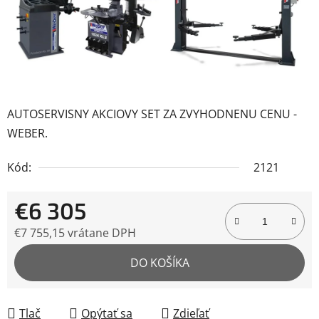
AUTOSERVISNY AKCIOVY SET ZA ZVYHODNENU CENU -
WEBER.
Kód:
2121
€6 305
€7 755,15 vrátane DPH
Jednotková cena:
DO KOŠÍKA
Tlač
Opýtať sa
Zdieľať