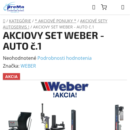
Prejsť
Hľadať
na
obsah
Domov
/
KATEGÓRIE
/
* AKCIOVÉ PONUKY *
/
AKCIOVÉ SETY
AUTOSERVIS !
/
AKCIOVY SET WEBER - AUTO č.1
AKCIOVY SET WEBER -
AUTO č.1
Priemerné
Neohodnotené
Podrobnosti hodnotenia
hodnotenie
Značka:
WEBER
produktu
AKCIA
je
0,0
z
5
hviezdičiek.