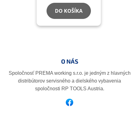
DO KOŠÍKA
Z
á
p
O NÁS
ä
t
Spoločnosť PREMA working s.r.o. je jedným z hlavných
i
distribútorov servisného a dielského vybavenia
e
spoločnosti RP TOOLS Austria.