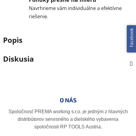
Navrhneme vám individuálne a efektívne
riešenie.
Facebook
Popis
Diskusia
Z
á
p
O NÁS
ä
t
Spoločnosť PREMA working s.r.o. je jedným z hlavných
i
distribútorov servisného a dielského vybavenia
e
spoločnosti RP TOOLS Austria.