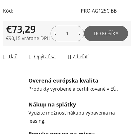
Kód:
PRO-AG125C BB
€73,29
DO KOŠÍKA
€90,15 vrátane DPH
Jednotková cena:
Tlač
Opýtať sa
Zdieľať
Overená európska kvalita
Produkty vyrobené a certifikované v EÚ.
Nákup na splátky
Využite možnosť nákupu vybavenia na
leasing.
Ponuky presne na mieru