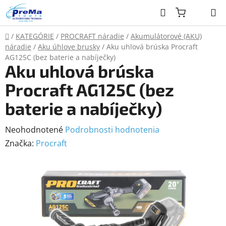
Prejsť
Hľadať
na
obsah
Domov
/
KATEGÓRIE
/
PROCRAFT náradie
/
Akumulátorové (AKU)
náradie
/
Aku úhlove brusky
/
Aku uhlová brúska Procraft
AG125C (bez baterie a nabíječky)
Aku uhlová brúska
Procraft AG125C (bez
baterie a nabíječky)
Priemerné
Neohodnotené
Podrobnosti hodnotenia
hodnotenie
Značka:
Procraft
produktu
je
0,0
z
5
hviezdičiek.