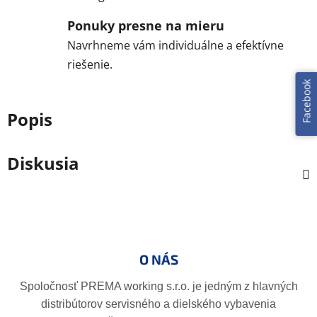
Ponuky presne na mieru
Navrhneme vám individuálne a efektívne
riešenie.
Facebook
Popis
Diskusia
Z
á
p
O NÁS
ä
t
Spoločnosť PREMA working s.r.o. je jedným z hlavných
i
distribútorov servisného a dielského vybavenia