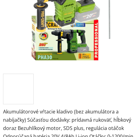
5
hviezdičiek.
Akumulátorové vŕtacie kladivo (bez akumulátora a
nabíjačky) Súčasťou dodávky: prídavná rukoväť, hĺbkový
doraz Bezuhlíkový motor, SDS plus, regulácia otáčok
Odporúčaná batéria 20V 4/8Ah Li-ion Otáčky: 0-1200/min