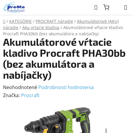
Prejsť
Hľadať
na
obsah
Domov
/
KATEGÓRIE
/
PROCRAFT náradie
/
Akumulátorové (AKU)
náradie
/
Aku vrtacíe kladiva
/
Akumulátorové vŕtacie kladivo
Procraft PHA30bb (bez akumulátora a nabíjačky)
Akumulátorové vŕtacie
kladivo Procraft PHA30bb
(bez akumulátora a
nabíjačky)
Priemerné
Neohodnotené
Podrobnosti hodnotenia
hodnotenie
Značka:
Procraft
produktu
je
0,0
z