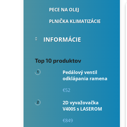
PECE NA OLEJ
PLNIČKA KLIMATIZÁCIE
INFORMÁCIE
Top 10 produktov
Pedálový ventil
odklápania ramena
€52
2D vyvažovačka
V400S s LASEROM
€849