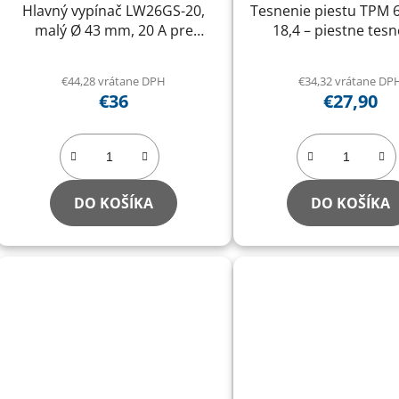
Hlavný vypínač LW26GS-20,
Tesnenie piestu TPM 6
malý Ø 43 mm, 20 A pre
18,4 – piestne tesn
dvojstĺpový zdvihák
tesnenie hydraulické
pre modely RP-to
€44,28 vrátane DPH
€34,32 vrátane DP
€36
€27,90
DO KOŠÍKA
DO KOŠÍKA