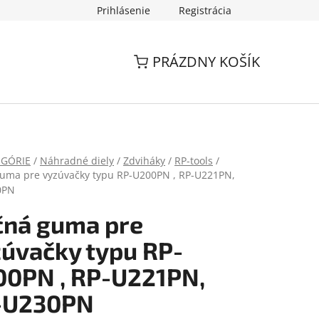
Prihlásenie
Registrácia
PRÁZDNY KOŠÍK
EGÓRIE
/
Náhradné diely
/
Zdviháky
/
RP-tools
/
uma pre vyzúvačky typu RP-U200PN , RP-U221PN,
0PN
čná guma pre
úvačky typu RP-
0PN , RP-U221PN,
-U230PN