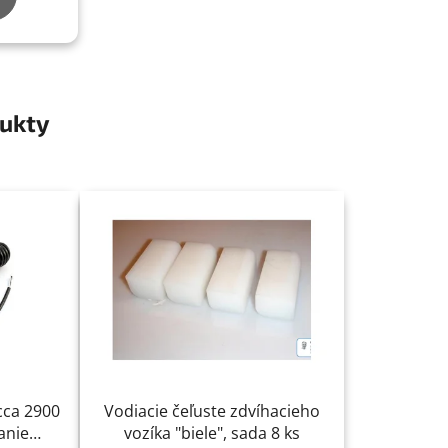
ukty
 cca 2900
Vodiacie čeľuste zdvíhacieho
anie
vozíka "biele", sada 8 ks