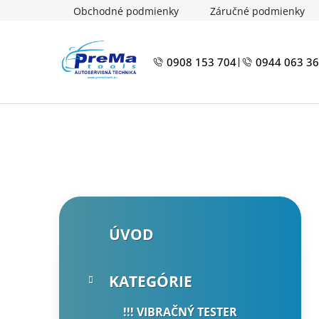
Prejsť
Obchodné podmienky
Záručné podmienky
na
obsah
0908 153 704
0944 063 3
|
B
K
Preskočiť
ÚVOD
a
kategórie
o
t
č
e
n
KATEGÓRIE
g
ý
ó
!!! VIBRAČNÝ TESTER
p
r