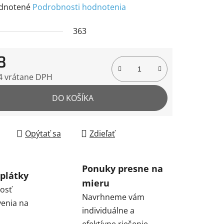
rné
dnotené
Podrobnosti hodnotenia
enie
363
tu
8
4 vrátane DPH
tková cena:
DO KOŠÍKA
čiek.
Opýtať sa
Zdieľať
Ponuky presne na
plátky
mieru
osť
Navrhneme vám
enia na
individuálne a
efektívne riešenie.