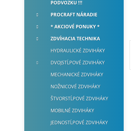
PODVOZKU !!!
i
a
e
n
PROCRAFT NÁRADIE
e
* AKCIOVÉ PONUKY *
l
ZDVÍHACIA TECHNIKA
HYDRAULICKÉ ZDVIHÁKY
DVOJSTĹPOVÉ ZDVIHÁKY
MECHANICKÉ ZDVIHÁKY
NOŽNICOVÉ ZDVIHÁKY
ŠTVORSTĹPOVÉ ZDVIHÁKY
MOBILNÉ ZDVIHÁKY
JEDNOSTĹPOVÉ ZDVIHÁKY