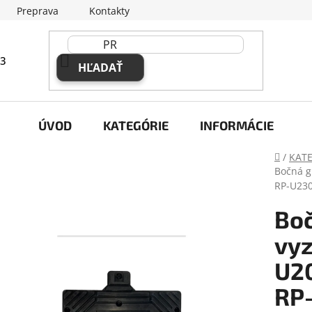
Preprava
Kontakty
63
HĽADAŤ
ÚVOD
KATEGÓRIE
INFORMÁCIE
Domov
/
KAT
Bočná g
RP-U23
Bo
vyz
U20
RP