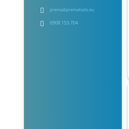
prema
@
prematools.eu
0908 153 704