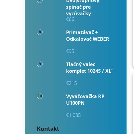
Dvojstupňový
spínač pre
vyzúvačky
€66
Primazávač +
Odkalovač WEBER
€95
Tlačný valec
komplet 1024S / XL“
€215
Vyvažovačka RP
U100PN
€1 085
Kontakt