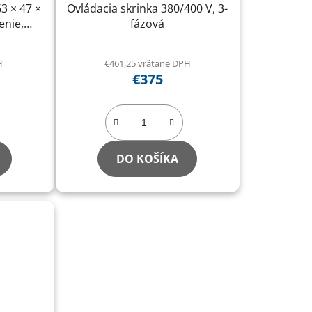
3 × 47 ×
Ovládacia skrinka 380/400 V, 3-
enie,
fázová
ho valca
ols
H
€461,25 vrátane DPH
€375
DO KOŠÍKA