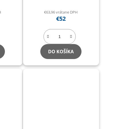
6314B
H
€63,96 vrátane DPH
€52
DO KOŠÍKA