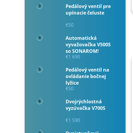
Pedálový ventil pre
upínacie čeluste
€50
Automatická
vyvažovačka V500S
so SONAROM!
€1 690
Pedálový ventil na
ovládanie bočnej
lyžice
€50
Dvojrýchlostná
vyzúvačka V700S
€1 590