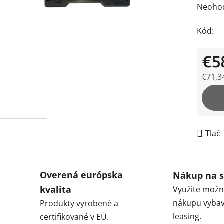
Prieme
Neoho
hodnot
Kód:
produk
je
€5
0,0
z
€71,3
5
Jedno
hviezdi
Tlač
Overená európska
Nákup na s
kvalita
Využite možn
nákupu vybav
Produkty vyrobené a
leasing.
certifikované v EÚ.