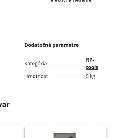
Dodatočné parametre
RP-
Kategória
tools
Hmotnosť
5 kg
var