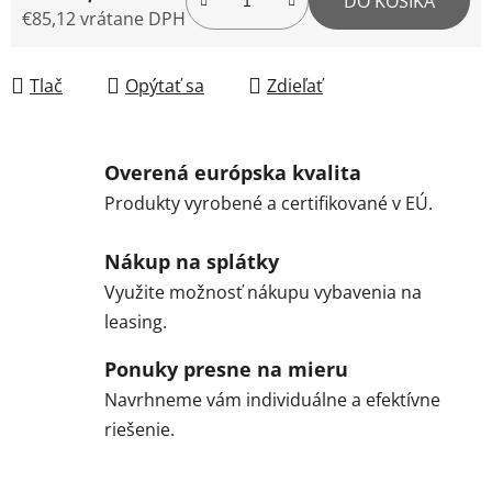
DO KOŠÍKA
€85,12 vrátane DPH
Jednotková cena:
Tlač
Opýtať sa
Zdieľať
Overená európska kvalita
Produkty vyrobené a certifikované v EÚ.
Nákup na splátky
Využite možnosť nákupu vybavenia na
leasing.
Ponuky presne na mieru
Navrhneme vám individuálne a efektívne
riešenie.