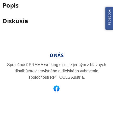
Popis
Facebook
Diskusia
Z
á
p
O NÁS
ä
t
Spoločnosť PREMA working s.r.o. je jedným z hlavných
i
distribútorov servisného a dielského vybavenia
e
spoločnosti RP TOOLS Austria.