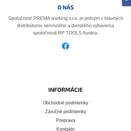
p
O NÁS
ä
t
Spoločnosť PREMA working s.r.o. je jedným z hlavných
i
distribútorov servisného a dielského vybavenia
e
spoločnosti RP TOOLS Austria.
INFORMÁCIE
Obchodné podmienky
Záručné podmienky
Preprava
Kontakty