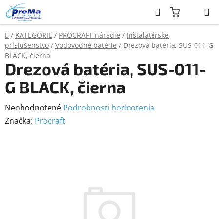
Prejsť
Hľadať
na
obsah
Domov
/
KATEGÓRIE
/
PROCRAFT náradie
/
Inštalatérske
príslušenstvo
/
Vodovodné batérie
/
Drezová batéria, SUS-011-G
BLACK, čierna
Drezová batéria, SUS-011-
G BLACK, čierna
Priemerné
Neohodnotené
Podrobnosti hodnotenia
hodnotenie
Značka:
Procraft
produktu
je
0,0
z
5
hviezdičiek.