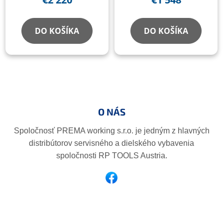
DO KOŠÍKA
DO KOŠÍKA
Z
á
p
O NÁS
ä
t
Spoločnosť PREMA working s.r.o. je jedným z hlavných
i
distribútorov servisného a dielského vybavenia
e
spoločnosti RP TOOLS Austria.