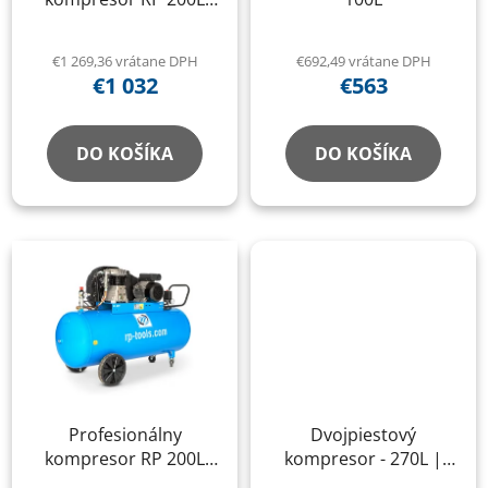
400V Italy
€1 269,36 vrátane DPH
€692,49 vrátane DPH
€1 032
€563
DO KOŠÍKA
DO KOŠÍKA
Profesionálny
Dvojpiestový
kompresor RP 200L
kompresor - 270L |
230V Italy
15bar