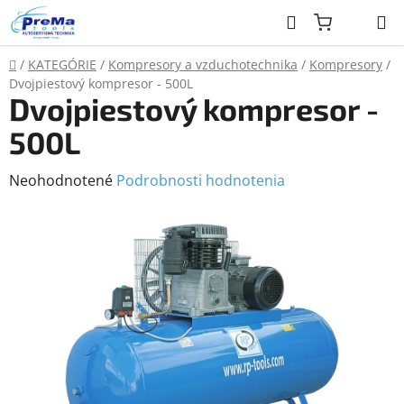
Prejsť
Hľadať
na
obsah
Domov
/
KATEGÓRIE
/
Kompresory a vzduchotechnika
/
Kompresory
/
Dvojpiestový kompresor - 500L
Dvojpiestový kompresor -
500L
Priemerné
Neohodnotené
Podrobnosti hodnotenia
hodnotenie
produktu
je
0,0
z
5
hviezdičiek.