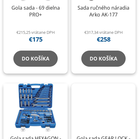
Gola sada - 69 dielna
Sada ručného náradia
PRO+
Arko AK-177
€215,25 vrátane DPH
€317,34 vrátane DPH
€175
€258
DO KOŠÍKA
DO KOŠÍKA
Gola sada HEXAGON -
Gola sada GEAR LOCK -