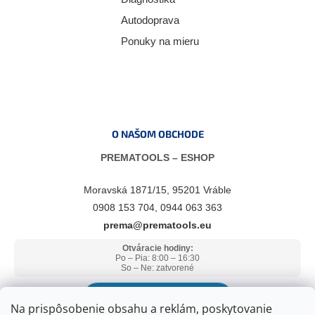
Autodoprava
Ponuky na mieru
O NAŠOM OBCHODE
PREMATOOLS – ESHOP
Moravská 1871/15, 95201 Vráble
0908 153 704, 0944 063 363
prema@prematools.eu
Otváracie hodiny:
Po – Pia: 8:00 – 16:30
So – Ne: zatvorené
ZOBRAZIŤ V GOOGLE MAPS
Na prispôsobenie obsahu a reklám, poskytovanie