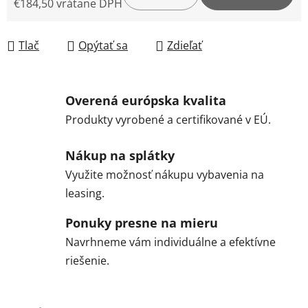
€184,50 vrátane DPH
Jednotková cena:
Tlač
Opýtať sa
Zdieľať
Overená európska kvalita
Produkty vyrobené a certifikované v EÚ.
Nákup na splátky
Využite možnosť nákupu vybavenia na
leasing.
Ponuky presne na mieru
Navrhneme vám individuálne a efektívne
riešenie.