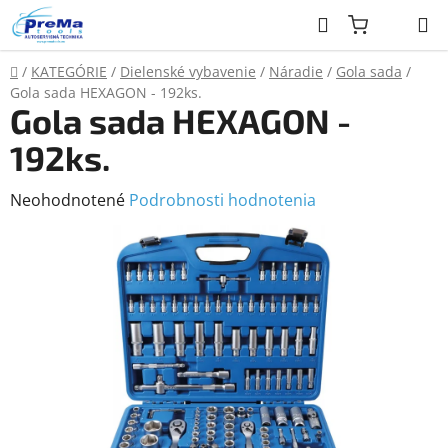
Prejsť
Hľadať
na
obsah
Domov
/
KATEGÓRIE
/
Dielenské vybavenie
/
Náradie
/
Gola sada
/
Gola sada HEXAGON - 192ks.
Gola sada HEXAGON -
192ks.
Priemerné
Neohodnotené
Podrobnosti hodnotenia
hodnotenie
produktu
je
0,0
z
5
hviezdičiek.