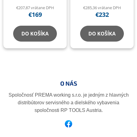
€207,87 vrátane DPH
€285,36 vrátane DPH
€169
€232
DO KOŠÍKA
DO KOŠÍKA
Z
á
p
O NÁS
ä
t
Spoločnosť PREMA working s.r.o. je jedným z hlavných
i
distribútorov servisného a dielského vybavenia
e
spoločnosti RP TOOLS Austria.