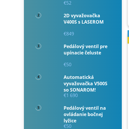
€52
2D vyvažovačka
V400S s LASEROM
€849
Pedálový ventil pre
upínacie čeluste
€50
Automatická
vyvažovačka V500S
so SONAROM!
€1 690
Pedálový ventil na
ovládanie bočnej
lyžice
€50