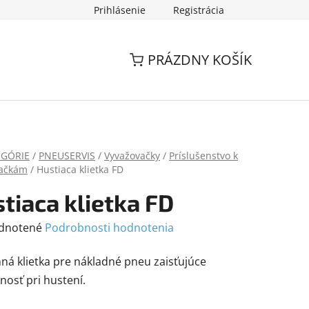
Prihlásenie
Registrácia
PRÁZDNY KOŠÍK
EGÓRIE
/
PNEUSERVIS
/
Vyvažovačky
/
Príslušenstvo k
vačkám
/
Hustiaca klietka FD
tiaca klietka FD
rné
dnotené
Podrobnosti hodnotenia
enie
nná
klietka
pre
nákladné
pneu
zaisťujúce
tu
nosť pri
hustení.