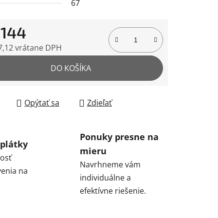
67
 144
čiek.
7,12 vrátane DPH
tková cena:
DO KOŠÍKA
Opýtať sa
Zdieľať
Ponuky presne na
plátky
mieru
osť
Navrhneme vám
enia na
individuálne a
efektívne riešenie.