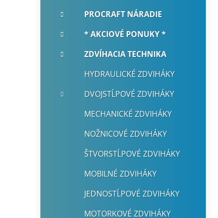
i
a
e
n
PROCRAFT NÁRADIE
e
* AKCIOVÉ PONUKY *
l
ZDVÍHACIA TECHNIKA
HYDRAULICKÉ ZDVIHÁKY
DVOJSTĹPOVÉ ZDVIHÁKY
MECHANICKÉ ZDVIHÁKY
NOŽNICOVÉ ZDVIHÁKY
ŠTVORSTĹPOVÉ ZDVIHÁKY
MOBILNÉ ZDVIHÁKY
JEDNOSTĹPOVÉ ZDVIHÁKY
MOTORKOVÉ ZDVIHÁKY