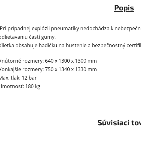
Popis
Pri prípadnej
explózii
pneumatiky
nedochádza
k
nebezpeč
odlietavaniu
častí
gumy
.
Klietka
obsahuje
hadičku
na hustenie
a
bezpečnostný
certif
Vnútorné
rozmery
:
640 x 1300
x
1300
mm
Vonkajšie
rozmery
:
750 x 1340
x
1330
mm
Max.
tlak
:
12
bar
Hmotnosť:
180
kg
Súvisiaci to