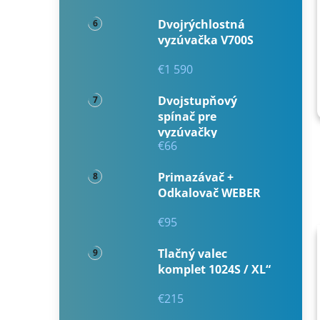
Dvojrýchlostná
vyzúvačka V700S
€1 590
Dvojstupňový
spínač pre
vyzúvačky
€66
Primazávač +
Odkalovač WEBER
€95
Tlačný valec
komplet 1024S / XL“
€215