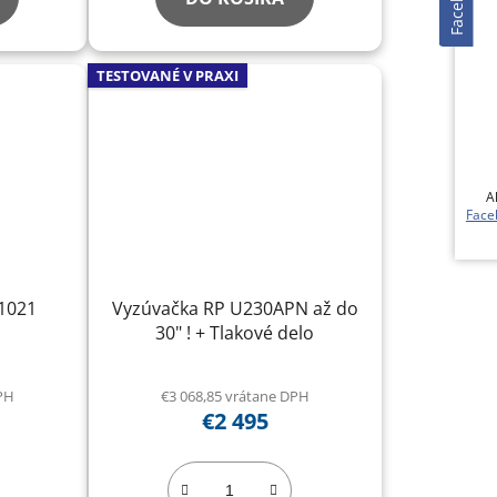
Facebook
TESTOVANÉ V PRAXI
Ak 
Fac
1021
Vyzúvačka RP U230APN až do
30" ! + Tlakové delo
DPH
€3 068,85 vrátane DPH
€2 495