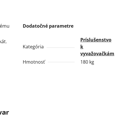
nému
Dodatočné parametre
Príslušenstvo
ikát
.
Kategória
k
vyvažovačkám
Hmotnosť
180 kg
var