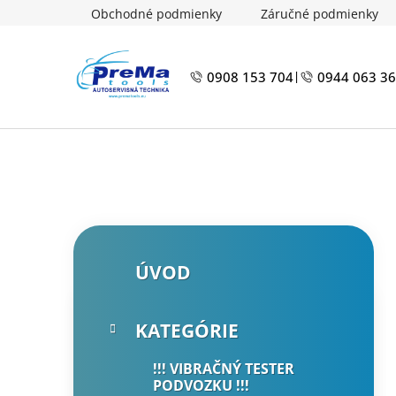
Prejsť
Obchodné podmienky
Záručné podmienky
na
obsah
0908 153 704
0944 063 3
|
B
K
Preskočiť
ÚVOD
a
kategórie
o
t
č
e
n
KATEGÓRIE
g
ý
ó
!!! VIBRAČNÝ TESTER
p
r
PODVOZKU !!!