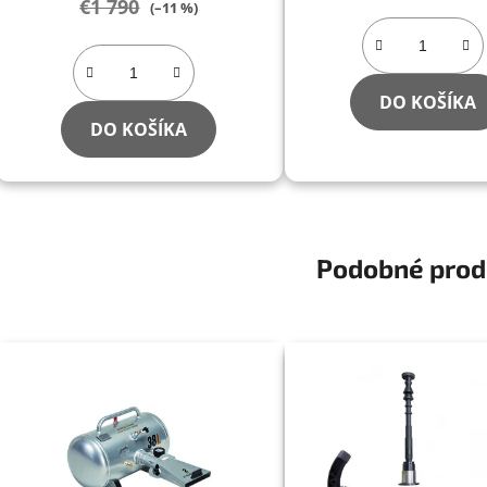
€1 790
(–11 %)
DO KOŠÍKA
DO KOŠÍKA
Podobné prod