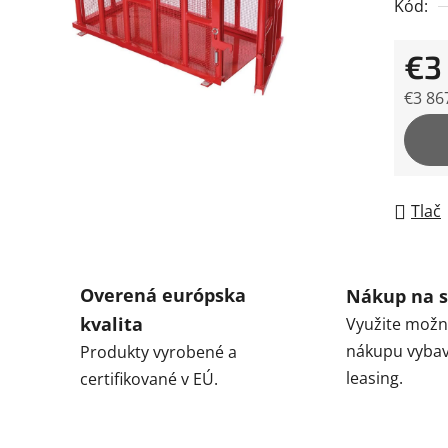
Kód:
z
5
€3
hviezdi
€3 86
Jedno
Tlač
Overená európska
Nákup na s
kvalita
Využite možn
nákupu vybav
Produkty vyrobené a
leasing.
certifikované v EÚ.