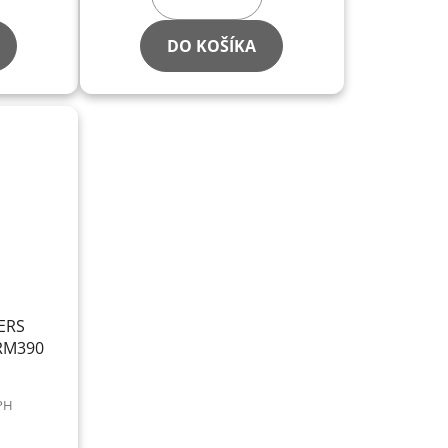
DO KOŠÍKA
ERS
RM390
DPH