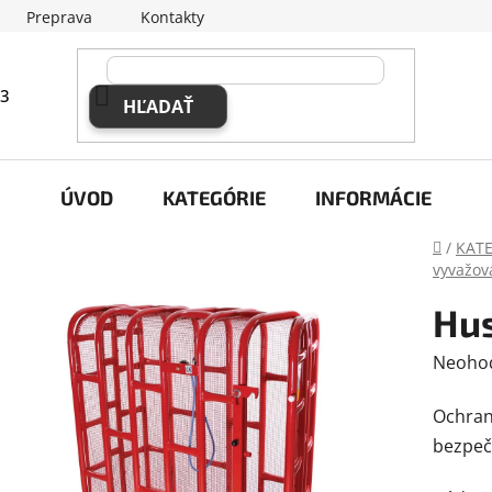
Preprava
Kontakty
63
HĽADAŤ
ÚVOD
KATEGÓRIE
INFORMÁCIE
Domov
/
KAT
vyvažo
Hus
Prieme
Neoho
hodnot
Ochra
produk
bezpeč
je
0,0