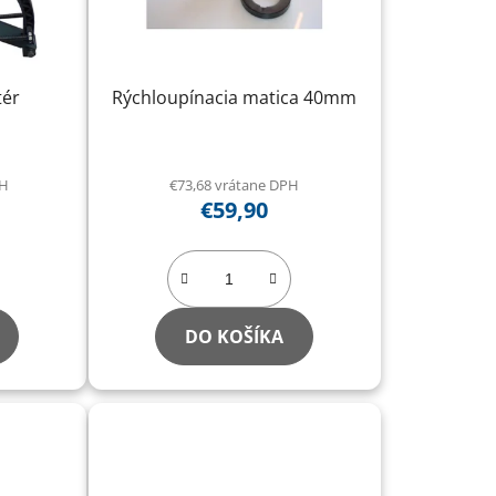
tér
Rýchloupínacia matica 40mm
PH
€73,68 vrátane DPH
€59,90
DO KOŠÍKA