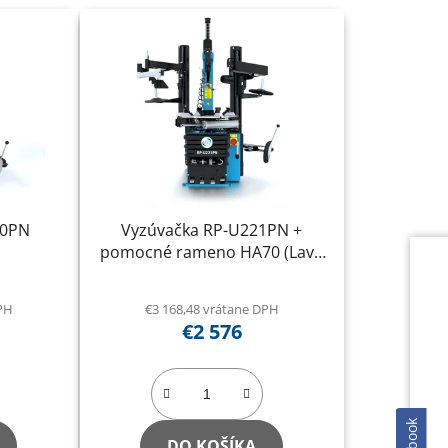
00PN
Vyzúvačka RP-U221PN +
pomocné rameno HA70 (Lavé
+ Pravé)
DPH
€3 168,48 vrátane DPH
€2 576
DO KOŠÍKA