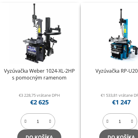
Vyzúvačka Weber 1024-XL-2HP
Vyzúvačka RP-U2
s pomocným ramenom
€3 228,75 vrátane DPH
€1 533,81 vrátane 
€2 625
€1 247
DO KOŠÍKA
DO KOŠÍKA