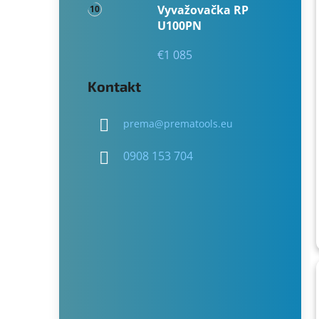
Vyvažovačka RP
U100PN
€1 085
Kontakt
prema
@
prematools.eu
0908 153 704