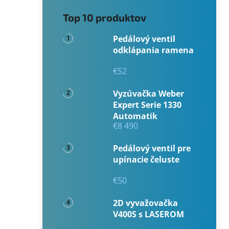
Top 10 produktov
Pedálový ventil
odklápania ramena
€52
Vyzúvačka Weber
Expert Serie 1330
Automatik
€8 490
Pedálový ventil pre
upínacie čeluste
€50
2D vyvažovačka
V400S s LASEROM