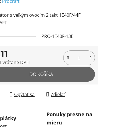
enie
:
Procraft
tu
átor s veľkým ovocím 2.takt 1E40F/44F
AFT
PRO-1E40F-13E
čiek.
11
1 vrátane DPH
tková cena:
DO KOŠÍKA
Opýtať sa
Zdieľať
Ponuky presne na
plátky
mieru
osť