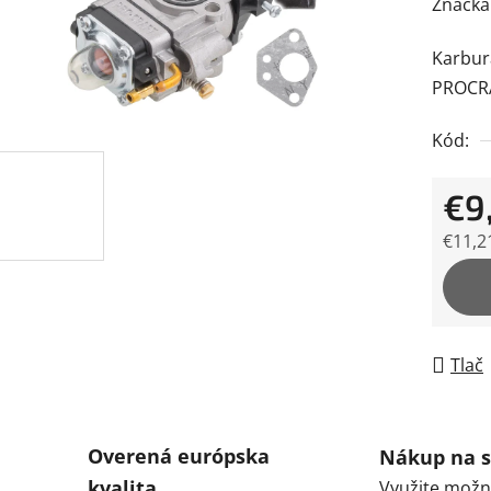
hodnot
Značka
produk
Karbur
je
PROCR
0,0
z
Kód:
5
hviezdi
€9,
€11,2
Jedno
Tlač
Overená európska
Nákup na s
kvalita
Využite možn