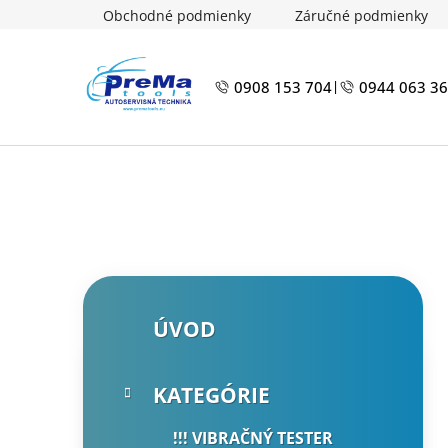
Prejsť
Obchodné podmienky
Záručné podmienky
na
obsah
0908 153 704
0944 063 3
|
B
K
Preskočiť
ÚVOD
a
kategórie
o
t
č
e
n
KATEGÓRIE
g
ý
ó
!!! VIBRAČNÝ TESTER
p
r