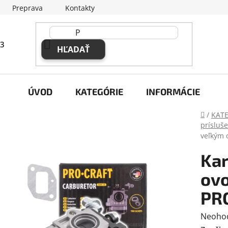
Preprava
Kontakty
63
HĽADAŤ
ÚVOD
KATEGÓRIE
INFORMÁCIE
Domov
/
KAT
prísluš
veľkým 
Kar
ovo
PR
Prieme
Neoho