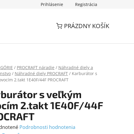
Prihlásenie
Registrácia
PRÁZDNY KOŠÍK
EGÓRIE
/
PROCRAFT náradie
/
Náhradné diely a
enstvo
/
Náhradné diely PROCRAFT
/
Karburátor s
ovocím 2.takt 1E40F/44F PROCRAFT
burátor s veľkým
cím 2.takt 1E40F/44F
OCRAFT
rné
dnotené
Podrobnosti hodnotenia