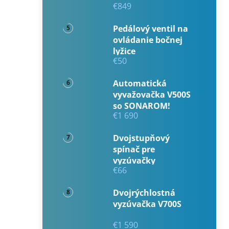
€849
Pedálový ventil na
ovládanie bočnej
lyžice
€50
Automatická
vyvažovačka V500S
so SONAROM!
€1 690
Dvojstupňový
spínač pre
vyzúvačky
€66
Dvojrýchlostná
vyzúvačka V700S
€1 590