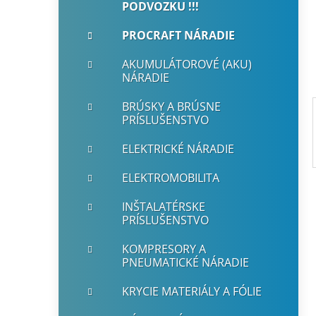
PODVOZKU !!!
i
a
e
n
PROCRAFT NÁRADIE
e
AKUMULÁTOROVÉ (AKU)
l
NÁRADIE
BRÚSKY A BRÚSNE
PRÍSLUŠENSTVO
ELEKTRICKÉ NÁRADIE
ELEKTROMOBILITA
INŠTALATÉRSKE
PRÍSLUŠENSTVO
KOMPRESORY A
PNEUMATICKÉ NÁRADIE
KRYCIE MATERIÁLY A FÓLIE