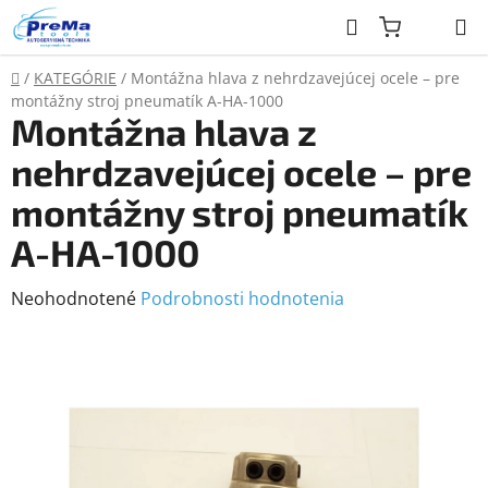
Prejsť
Hľadať
na
obsah
Domov
/
KATEGÓRIE
/
Montážna hlava z nehrdzavejúcej ocele – pre
montážny stroj pneumatík A-HA-1000
Montážna hlava z
nehrdzavejúcej ocele – pre
montážny stroj pneumatík
A-HA-1000
Priemerné
Neohodnotené
Podrobnosti hodnotenia
hodnotenie
produktu
je
0,0
z
5