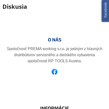
Diskusia
Facebook
Z
á
p
O NÁS
ä
t
Spoločnosť PREMA working s.r.o. je jedným z hlavných
i
distribútorov servisného a dielského vybavenia
e
spoločnosti RP TOOLS Austria.
INFORMÁCIE