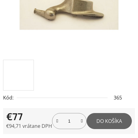
hviezdičiek.
Kód:
365
€77
DO KOŠÍKA
€94,71 vrátane DPH
Jednotková cena: