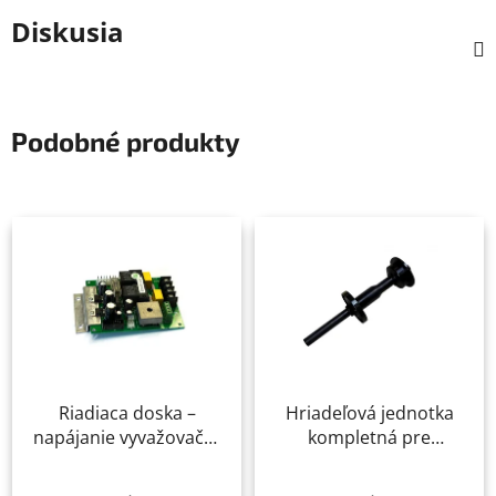
Diskusia
Podobné produkty
Riadiaca doska –
Hriadeľová jednotka
napájanie vyvažovačky
kompletná pre
pneumatík RP-U100P,
vyvažovačku kolies RP
RP-U120P, RP-U130PN