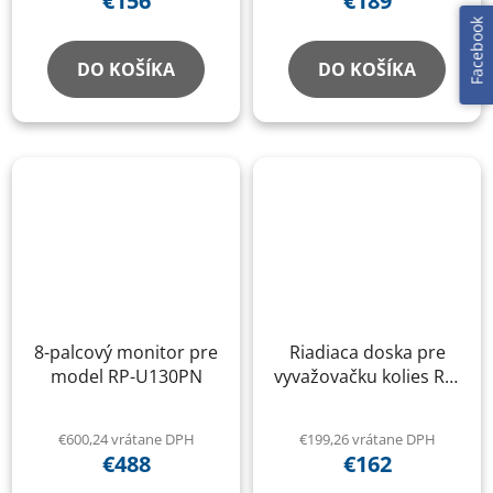
€156
€189
Facebook
DO KOŠÍKA
DO KOŠÍKA
8-palcový monitor pre
Riadiaca doska pre
model RP-U130PN
vyvažovačku kolies RP-
U461, RP-U462
€600,24 vrátane DPH
€199,26 vrátane DPH
€488
€162