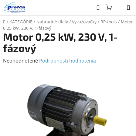
Prejsť
Hľadať
na
obsah
Domov
/
KATEGÓRIE
/
Náhradné diely
/
Vyvažovačky
/
RP-tools
/
Motor
0,25 kW, 230 V, 1-fázový
Motor 0,25 kW, 230 V, 1-
fázový
Priemerné
Neohodnotené
Podrobnosti hodnotenia
hodnotenie
produktu
je
0,0
z
5
hviezdičiek.