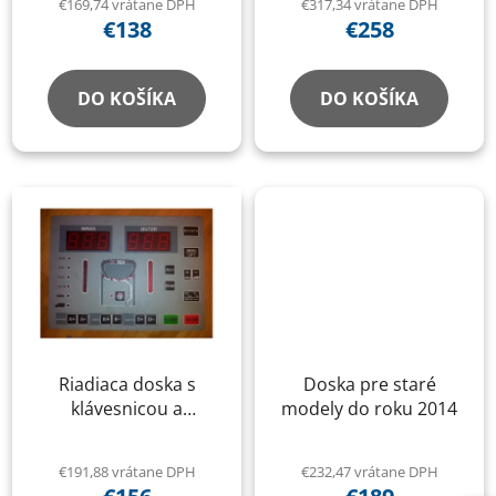
€169,74 vrátane DPH
€317,34 vrátane DPH
€138
€258
DO KOŠÍKA
DO KOŠÍKA
Riadiaca doska s
Doska pre staré
klávesnicou a
modely do roku 2014
displejom pre
vyvažovačku kolies RP-
€191,88 vrátane DPH
€232,47 vrátane DPH
U461, RP-U462