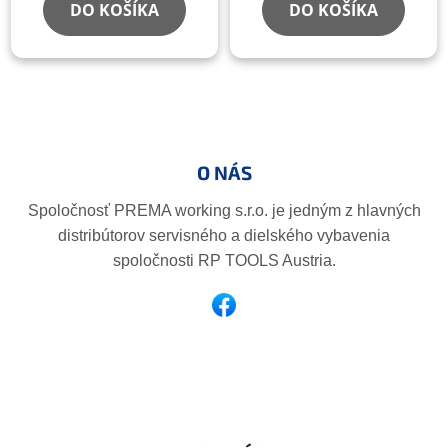
DO KOŠÍKA
DO KOŠÍKA
Z
á
p
O NÁS
ä
t
Spoločnosť PREMA working s.r.o. je jedným z hlavných
i
distribútorov servisného a dielského vybavenia
e
spoločnosti RP TOOLS Austria.