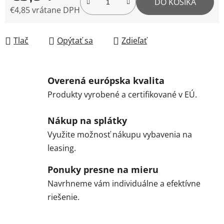
DO KOŠÍKA
€4,85 vrátane DPH
Jednotková cena:
Tlač
Opýtať sa
Zdieľať
Overená európska kvalita
Produkty vyrobené a certifikované v EÚ.
Nákup na splátky
Využite možnosť nákupu vybavenia na
leasing.
Ponuky presne na mieru
Navrhneme vám individuálne a efektívne
riešenie.