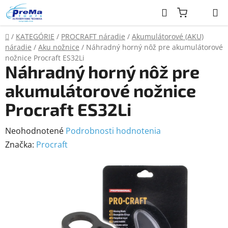
Prejsť
Hľadať
na
obsah
Domov
/
KATEGÓRIE
/
PROCRAFT náradie
/
Akumulátorové (AKU)
náradie
/
Aku nožnice
/
Náhradný horný nôž pre akumulátorové
nožnice Procraft ES32Li
Náhradný horný nôž pre
akumulátorové nožnice
Procraft ES32Li
Priemerné
Neohodnotené
Podrobnosti hodnotenia
hodnotenie
Značka:
Procraft
produktu
je
0,0
z
5
hviezdičiek.