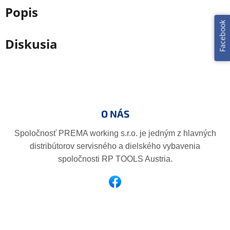
Popis
Facebook
Diskusia
Z
á
p
O NÁS
ä
t
Spoločnosť PREMA working s.r.o. je jedným z hlavných
i
distribútorov servisného a dielského vybavenia
e
spoločnosti RP TOOLS Austria.