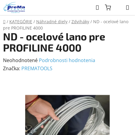
Prejsť
Hľadať
na
obsah
Domov
/
KATEGÓRIE
/
Náhradné diely
/
Zdviháky
/
ND - ocelové lano
pre PROFILINE 4000
ND - ocelové lano pre
PROFILINE 4000
Priemerné
Neohodnotené
Podrobnosti hodnotenia
hodnotenie
Značka:
PREMATOOLS
produktu
je
0,0
z
5
hviezdičiek.