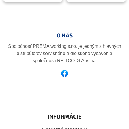
Z
á
p
O NÁS
ä
t
Spoločnosť PREMA working s.r.o. je jedným z hlavných
i
distribútorov servisného a dielského vybavenia
e
spoločnosti RP TOOLS Austria.
INFORMÁCIE