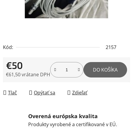
Kód:
2157
€50
DO KOŠÍKA
€61,50 vrátane DPH
Jednotková cena:
Tlač
Opýtať sa
Zdieľať
Overená európska kvalita
Produkty vyrobené a certifikované v EÚ.