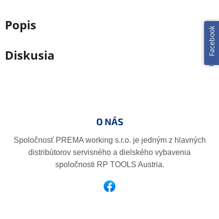
Popis
Facebook
Diskusia
Z
á
p
O NÁS
ä
t
Spoločnosť PREMA working s.r.o. je jedným z hlavných
i
distribútorov servisného a dielského vybavenia
e
spoločnosti RP TOOLS Austria.