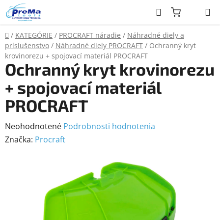
Prejsť
Hľadať
na
obsah
Domov
/
KATEGÓRIE
/
PROCRAFT náradie
/
Náhradné diely a
príslušenstvo
/
Náhradné diely PROCRAFT
/
Ochranný kryt
krovinorezu + spojovací materiál PROCRAFT
Ochranný kryt krovinorezu
+ spojovací materiál
PROCRAFT
Priemerné
Neohodnotené
Podrobnosti hodnotenia
hodnotenie
Značka:
Procraft
produktu
je
0,0
z
5
hviezdičiek.