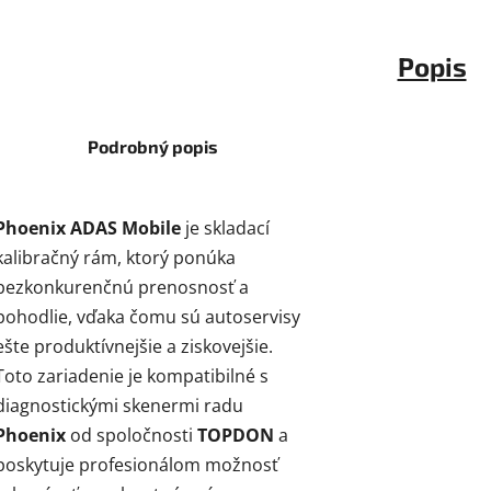
Popis
Podrobný popis
Phoenix ADAS Mobile
je skladací
kalibračný rám, ktorý ponúka
bezkonkurenčnú prenosnosť a
pohodlie, vďaka čomu sú autoservisy
ešte produktívnejšie a ziskovejšie.
Toto zariadenie je kompatibilné s
diagnostickými skenermi radu
Phoenix
od spoločnosti
TOPDON
a
poskytuje profesionálom možnosť