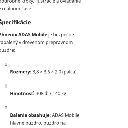
podrobné kroky, ilustrácie a ovládanie
v reálnom čase.
Špecifikácie
Phoenix ADAS Mobile
je bezpečne
zabalený v drevenom prepravnom
puzdre:
Rozmery:
3,8 × 3,6 × 2,0 (palca)
Hmotnosť:
308 lb / 140 kg
Balenie obsahuje:
ADAS Mobile,
hlavné puzdro, puzdro na