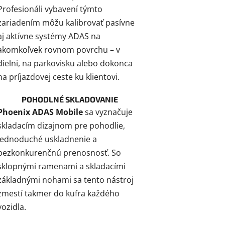
Profesionáli vybavení týmto
zariadením môžu kalibrovať pasívne
aj aktívne systémy ADAS na
akomkoľvek rovnom povrchu – v
dielni, na parkovisku alebo dokonca
na príjazdovej ceste ku klientovi.
POHODLNÉ SKLADOVANIE
Phoenix ADAS Mobile
sa vyznačuje
skladacím dizajnom pre pohodlie,
jednoduché uskladnenie a
bezkonkurenčnú prenosnosť. So
sklopnými ramenami a skladacími
základnými nohami sa tento nástroj
zmestí takmer do kufra každého
vozidla.