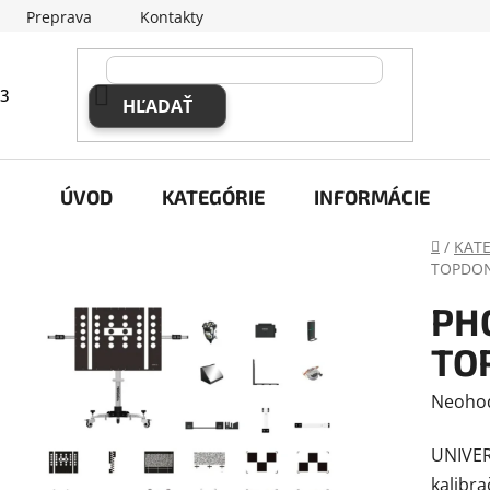
Preprava
Kontakty
63
HĽADAŤ
ÚVOD
KATEGÓRIE
INFORMÁCIE
Domov
/
KAT
TOPDON 
PH
TOP
Prieme
Neoho
hodnot
UNIVER
produk
kalibr
je