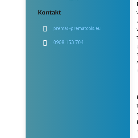
Kontakt
prema
@
prematools.eu
0908 153 704