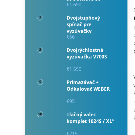
€1 690
Dvojstupňový
spínač pre
vyzúvačky
€66
Dvojrýchlostná
vyzúvačka V700S
€1 590
Primazávač +
Odkalovač WEBER
€95
Tlačný valec
komplet 1024S / XL“
€215