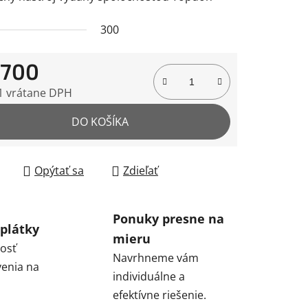
300
 700
čiek.
1 vrátane DPH
tková cena:
DO KOŠÍKA
Opýtať sa
Zdieľať
Ponuky presne na
plátky
mieru
osť
Navrhneme vám
enia na
individuálne a
efektívne riešenie.