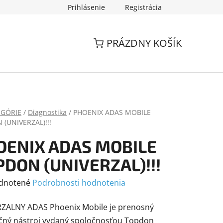
Prihlásenie
Registrácia
PRÁZDNY KOŠÍK
EGÓRIE
/
Diagnostika
/
PHOENIX ADAS MOBILE
(UNIVERZAL)!!!
OENIX ADAS MOBILE
DON (UNIVERZAL)!!!
rné
dnotené
Podrobnosti hodnotenia
enie
ZALNY ADAS Phoenix Mobile je prenosný
tu
ačný nástroj vydaný spoločnosťou Topdon