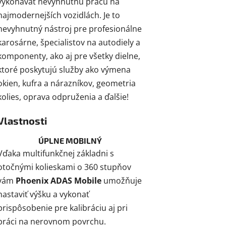
vykonávať nevyhnutnú prácu na
najmodernejších vozidlách. Je to
nevyhnutný nástroj pre profesionálne
karosárne, špecialistov na autodiely a
komponenty, ako aj pre všetky dielne,
ktoré poskytujú služby ako výmena
okien, kufra a nárazníkov, geometria
kolies, oprava odpruženia a ďalšie!
Vlastnosti
ÚPLNE MOBILNÝ
Vďaka multifunkčnej základni s
otočnými kolieskami o 360 stupňov
vám
Phoenix ADAS Mobile
umožňuje
nastaviť výšku a vykonať
prispôsobenie pre kalibráciu aj pri
práci na nerovnom povrchu.