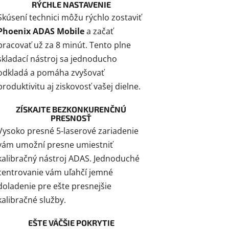
RÝCHLE NASTAVENIE
Skúsení technici môžu rýchlo zostaviť
Phoenix ADAS Mobile
a začať
pracovať už za 8 minút. Tento plne
skladací nástroj sa jednoducho
odkladá a pomáha zvyšovať
produktivitu aj ziskovosť vašej dielne.
ZÍSKAJTE BEZKONKURENČNÚ
PRESNOSŤ
Vysoko presné 5-laserové zariadenie
vám umožní presne umiestniť
kalibračný nástroj ADAS. Jednoduché
centrovanie vám uľahčí jemné
doladenie pre ešte presnejšie
kalibračné služby.
EŠTE VÄČŠIE POKRYTIE