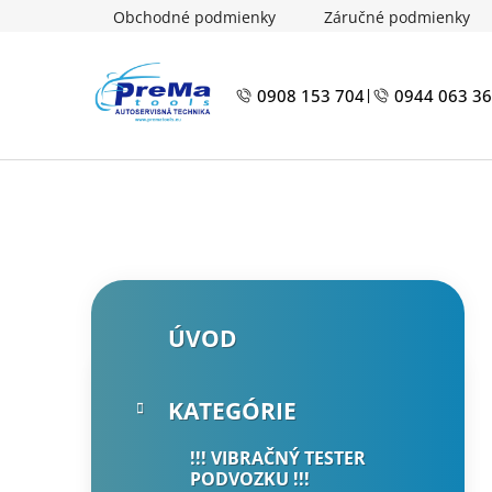
Prejsť
Obchodné podmienky
Záručné podmienky
na
obsah
0908 153 704
0944 063 3
|
B
K
Preskočiť
ÚVOD
a
kategórie
o
t
č
e
n
KATEGÓRIE
g
ý
ó
!!! VIBRAČNÝ TESTER
p
r
PODVOZKU !!!