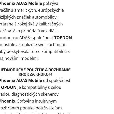
Phoenix ADAS Mobile
pokrýva
väčšinu amerických, európskych a
ázijských značiek automobilov,
vrátane širokej škály kalibračných
terčov. Ako pribúdajú vozidlá s
podporou ADAS, spoločnosť
TOPDON
neustále aktualizuje svoj sortiment,
aby poskytovala terče kompatibilné s
najnovšími modelmi.
JEDNODUCHÉ POUŽITIE A ROZHRANIE
KROK ZA KROKOM
Phoenix ADAS Mobile
od spoločnosti
TOPDON
je kompatibilný s celou
radou diagnostických skenerov
Phoenix
. Softvér s intuitívnym
rozhraním ponúka používateľom