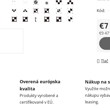
0,0
Kód:
z
5
€7
hviezdi
€9 47
Jedno
Tlač
Overená európska
Nákup na s
kvalita
Využite možn
nákupu vybav
Produkty vyrobené a
leasing.
certifikované v EÚ.