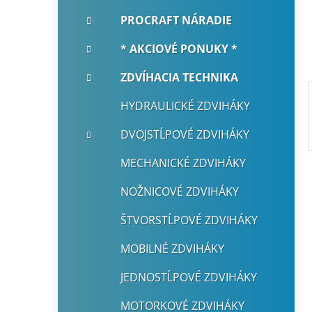
i
a
e
n
PROCRAFT NÁRADIE
e
* AKCIOVÉ PONUKY *
l
ZDVÍHACIA TECHNIKA
HYDRAULICKÉ ZDVIHÁKY
DVOJSTĹPOVÉ ZDVIHÁKY
MECHANICKÉ ZDVIHÁKY
NOŽNICOVÉ ZDVIHÁKY
ŠTVORSTĹPOVÉ ZDVIHÁKY
MOBILNÉ ZDVIHÁKY
JEDNOSTĹPOVÉ ZDVIHÁKY
MOTORKOVÉ ZDVIHÁKY