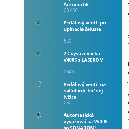
Automatik
€8 490
Pedálový ventil pre
upínacie čeluste
€50
2D vyvažovačka
V400S s LASEROM
€849
Pedálový ventil na
ovládanie bočnej
lyžice
€50
Automatická
vyvažovačka V500S
so SONAROM!