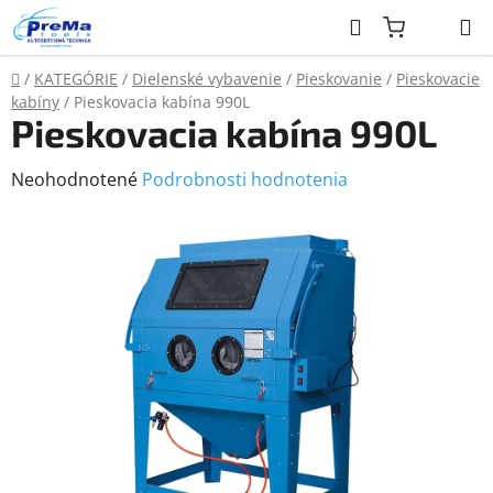
Prejsť
Hľadať
na
obsah
Domov
/
KATEGÓRIE
/
Dielenské vybavenie
/
Pieskovanie
/
Pieskovacie
kabíny
/
Pieskovacia kabína 990L
Pieskovacia kabína 990L
Priemerné
Neohodnotené
Podrobnosti hodnotenia
hodnotenie
produktu
je
0,0
z
5
hviezdičiek.