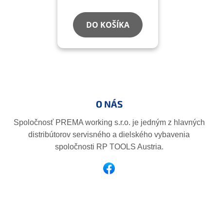
DO KOŠÍKA
Z
á
p
O NÁS
ä
t
Spoločnosť PREMA working s.r.o. je jedným z hlavných
i
distribútorov servisného a dielského vybavenia
e
spoločnosti RP TOOLS Austria.