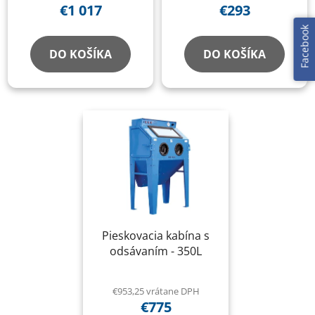
€1 017
€293
Facebook
DO KOŠÍKA
DO KOŠÍKA
Pieskovacia kabína s
odsávaním - 350L
€953,25 vrátane DPH
€775