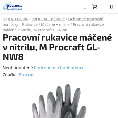
Prejsť
Hľadať
na
obsah
Domov
/
KATEGÓRIE
/
PROCRAFT náradie
/
Ochranné pracovné
pomôcky – Rukavice
/
Máčané v nitrile
/
Pracovní rukavice
máčené v nitrilu, M Procraft GL-NW8
Pracovní rukavice máčené
v nitrilu, M Procraft GL-
NW8
Priemerné
Neohodnotené
Podrobnosti hodnotenia
hodnotenie
Značka:
Procraft
produktu
je
0,0
z
5
hviezdičiek.