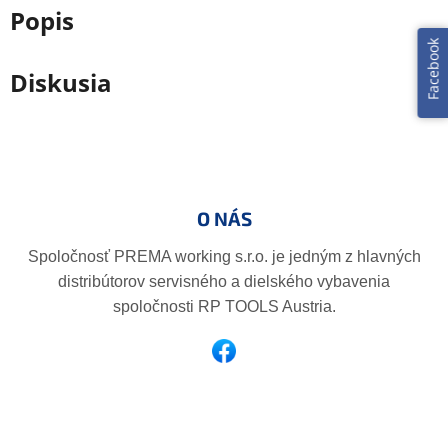
Popis
Facebook
Diskusia
Z
á
p
O NÁS
ä
t
Spoločnosť PREMA working s.r.o. je jedným z hlavných
i
distribútorov servisného a dielského vybavenia
e
spoločnosti RP TOOLS Austria.