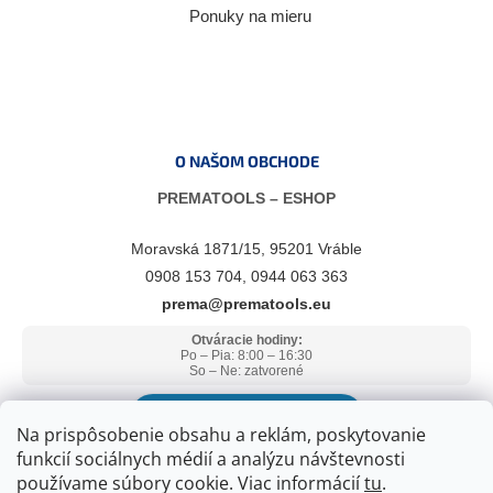
Ponuky na mieru
O NAŠOM OBCHODE
PREMATOOLS – ESHOP
Moravská 1871/15, 95201 Vráble
0908 153 704, 0944 063 363
prema@prematools.eu
Otváracie hodiny:
Po – Pia: 8:00 – 16:30
So – Ne: zatvorené
ZOBRAZIŤ V GOOGLE MAPS
Na prispôsobenie obsahu a reklám, poskytovanie
funkcií sociálnych médií a analýzu návštevnosti
používame súbory cookie. Viac informácií
tu
.