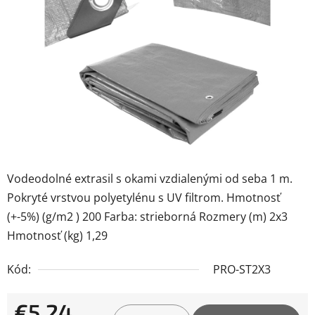
5
hviezdičiek.
Vodeodolné extrasil s okami vzdialenými od seba 1 m.
Pokryté vrstvou polyetylénu s UV filtrom. Hmotnosť
(+-5%) (g/m2 ) 200 Farba: strieborná Rozmery (m) 2x3
Hmotnosť (kg) 1,29
Kód:
PRO-ST2X3
€5,24