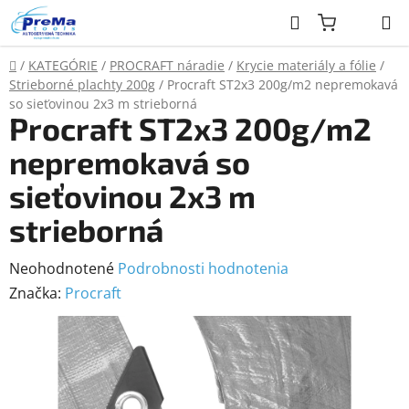
Prejsť
Hľadať
na
obsah
Domov
/
KATEGÓRIE
/
PROCRAFT náradie
/
Krycie materiály a fólie
/
Strieborné plachty 200g
/
Procraft ST2x3 200g/m2 nepremokavá
so sieťovinou 2x3 m strieborná
Procraft ST2x3 200g/m2
nepremokavá so
sieťovinou 2x3 m
strieborná
Priemerné
Neohodnotené
Podrobnosti hodnotenia
hodnotenie
Značka:
Procraft
produktu
je
0,0
z