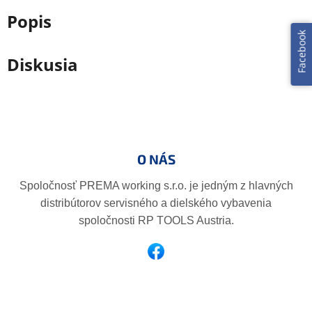
Popis
Facebook
Diskusia
Z
á
p
O NÁS
ä
t
Spoločnosť PREMA working s.r.o. je jedným z hlavných
i
distribútorov servisného a dielského vybavenia
e
spoločnosti RP TOOLS Austria.