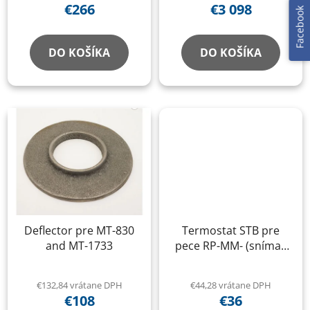
€266
€3 098
Facebook
DO KOŠÍKA
DO KOŠÍKA
Deflector pre MT-830
Termostat STB pre
and MT-1733
pece RP-MM- (snímač
prehriatia).
€132,84 vrátane DPH
€44,28 vrátane DPH
€108
€36