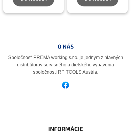
Z
á
p
O NÁS
ä
t
Spoločnosť PREMA working s.r.o. je jedným z hlavných
i
distribútorov servisného a dielského vybavenia
e
spoločnosti RP TOOLS Austria.
INFORMÁCIE