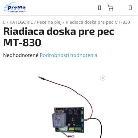
Prejsť
Hľadať
na
obsah
Domov
/
KATEGÓRIE
/
Pece na olej
/
Riadiaca doska pre pec MT-830
Riadiaca doska pre pec
MT-830
Priemerné
Neohodnotené
Podrobnosti hodnotenia
hodnotenie
produktu
je
0,0
z
5
hviezdičiek.