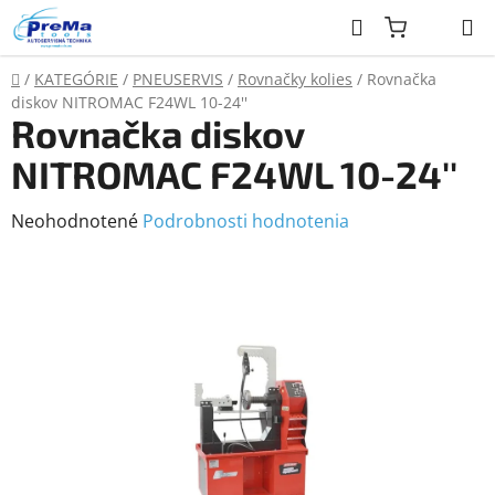
Prejsť
Hľadať
na
obsah
Domov
/
KATEGÓRIE
/
PNEUSERVIS
/
Rovnačky kolies
/
Rovnačka
diskov NITROMAC F24WL 10-24''
Rovnačka diskov
NITROMAC F24WL 10-24''
Priemerné
Neohodnotené
Podrobnosti hodnotenia
hodnotenie
produktu
je
0,0
z
5
hviezdičiek.