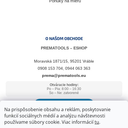
Ponuky na mieru
O NAŠOM OBCHODE
PREMATOOLS – ESHOP
Moravská 1871/15, 95201 Vráble
0908 153 704, 0944 063 363
prema@prematools.eu
Otváracie hodiny:
Po – Pia: 8:00 – 16:30
So – Ne: zatvorené
ZOBRAZIŤ V GOOGLE MAPS
Na prispôsobenie obsahu a reklám, poskytovanie
funkcií sociálnych médií a analýzu návštevnosti
používame súbory cookie. Viac informácií
tu
.