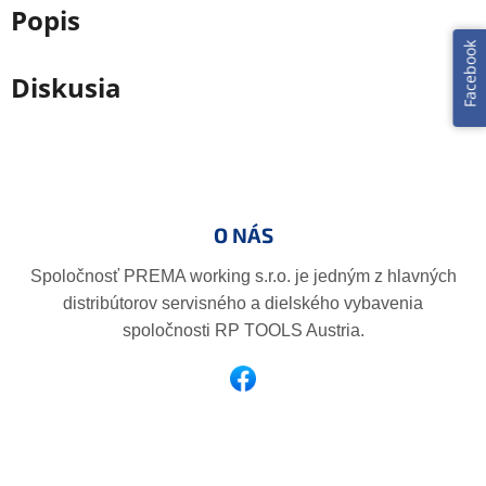
Popis
Facebook
Diskusia
Z
á
p
O NÁS
ä
t
Spoločnosť PREMA working s.r.o. je jedným z hlavných
i
distribútorov servisného a dielského vybavenia
e
spoločnosti RP TOOLS Austria.