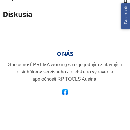
Facebook
Diskusia
Z
á
p
O NÁS
ä
t
Spoločnosť PREMA working s.r.o. je jedným z hlavných
i
distribútorov servisného a dielského vybavenia
e
spoločnosti RP TOOLS Austria.