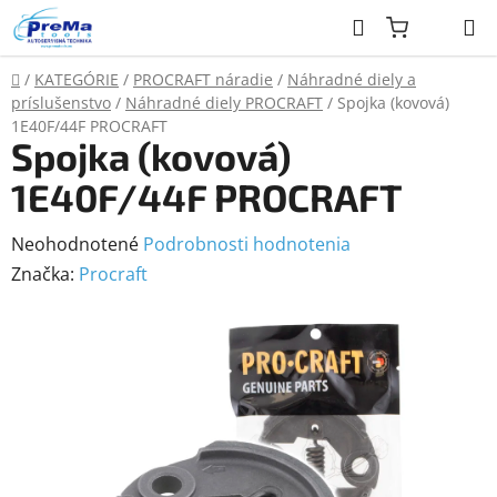
Prejsť
Hľadať
na
obsah
Domov
/
KATEGÓRIE
/
PROCRAFT náradie
/
Náhradné diely a
príslušenstvo
/
Náhradné diely PROCRAFT
/
Spojka (kovová)
1E40F/44F PROCRAFT
Spojka (kovová)
1E40F/44F PROCRAFT
Priemerné
Neohodnotené
Podrobnosti hodnotenia
hodnotenie
Značka:
Procraft
produktu
je
0,0
z
5
hviezdičiek.