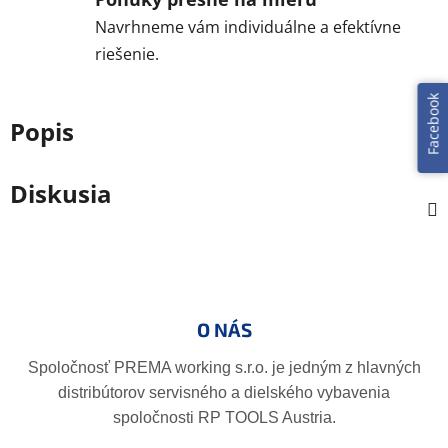
Navrhneme vám individuálne a efektívne
riešenie.
Facebook
Popis
Diskusia
Z
á
p
O NÁS
ä
t
Spoločnosť PREMA working s.r.o. je jedným z hlavných
i
distribútorov servisného a dielského vybavenia
e
spoločnosti RP TOOLS Austria.