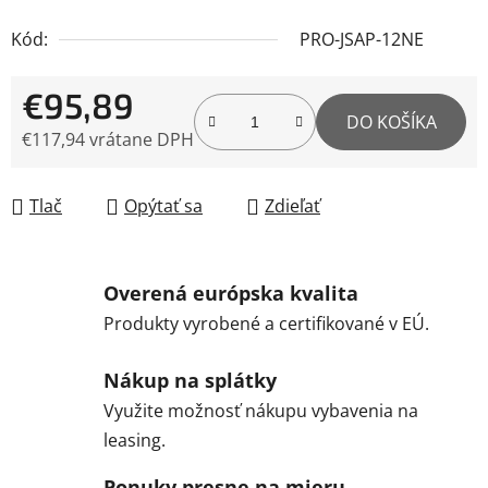
Kód:
PRO-JSAP-12NE
€95,89
DO KOŠÍKA
€117,94 vrátane DPH
Jednotková cena:
Tlač
Opýtať sa
Zdieľať
Overená európska kvalita
Produkty vyrobené a certifikované v EÚ.
Nákup na splátky
Využite možnosť nákupu vybavenia na
leasing.
Ponuky presne na mieru