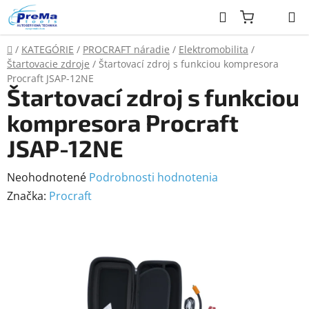
Prejsť
Hľadať
na
obsah
Domov
/
KATEGÓRIE
/
PROCRAFT náradie
/
Elektromobilita
/
Štartovacie zdroje
/
Štartovací zdroj s funkciou kompresora
Procraft JSAP-12NE
Štartovací zdroj s funkciou
kompresora Procraft
JSAP-12NE
Priemerné
Neohodnotené
Podrobnosti hodnotenia
hodnotenie
Značka:
Procraft
produktu
je
0,0
z
5
hviezdičiek.