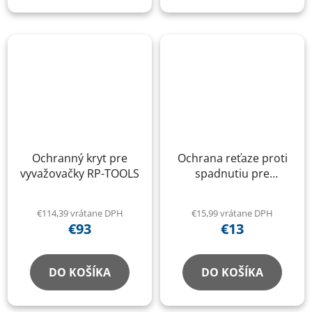
Ochranný kryt pre
Ochrana reťaze proti
vyvažovačky RP-TOOLS
spadnutiu pre
dvojstĺpový zdvihák RP
€114,39 vrátane DPH
€15,99 vrátane DPH
€93
€13
DO KOŠÍKA
DO KOŠÍKA