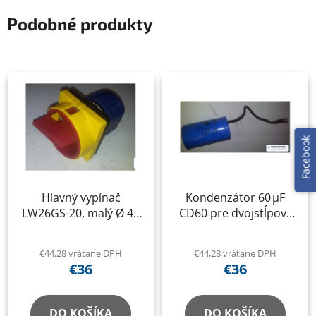
Podobné produkty
Facebook
Hlavný vypínač
Kondenzátor 60 µF
LW26GS-20, malý Ø 43
CD60 pre dvojstĺpový
mm, 20 A pre
zdvihák
dvojstĺpový zdvihák
€44,28 vrátane DPH
€44,28 vrátane DPH
€36
€36
DO KOŠÍKA
DO KOŠÍKA