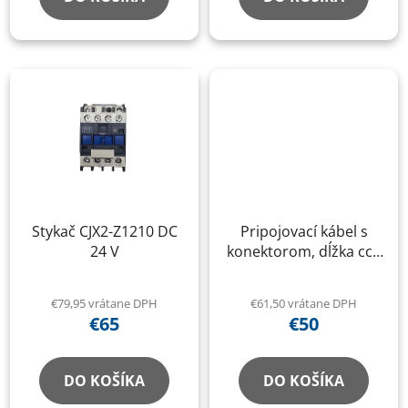
Stykač CJX2-Z1210 DC
Pripojovací kábel s
24 V
konektorom, dĺžka cca
5800–6000 mm pre
odblokovaciu stranu
€79,95 vrátane DPH
€61,50 vrátane DPH
RP-6213B, RP-6214B, H:
€65
€50
3800 mm
DO KOŠÍKA
DO KOŠÍKA