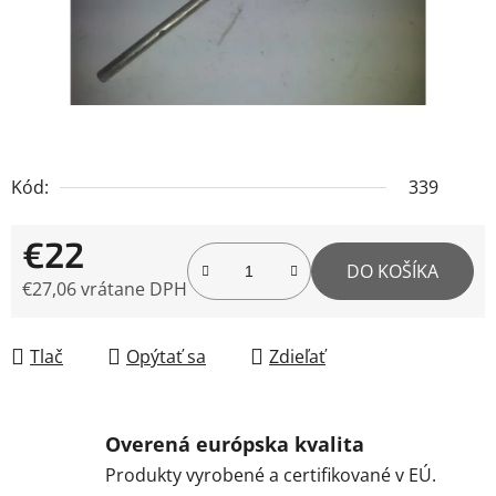
Kód:
339
€22
DO KOŠÍKA
€27,06 vrátane DPH
Jednotková cena:
Tlač
Opýtať sa
Zdieľať
Overená európska kvalita
Produkty vyrobené a certifikované v EÚ.