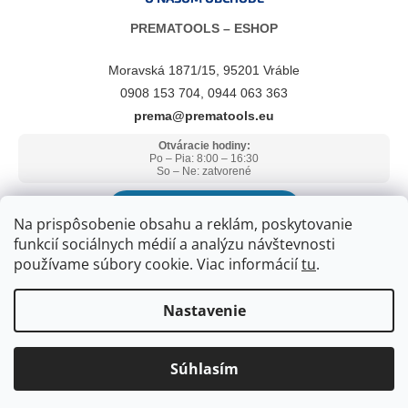
PREMATOOLS – ESHOP
Moravská 1871/15, 95201 Vráble
0908 153 704, 0944 063 363
prema@prematools.eu
Otváracie hodiny:
Po – Pia: 8:00 – 16:30
So – Ne: zatvorené
ZOBRAZIŤ V GOOGLE MAPS
Na prispôsobenie obsahu a reklám, poskytovanie
funkcií sociálnych médií a analýzu návštevnosti
používame súbory cookie. Viac informácií
tu
.
Nastavenie
Súhlasím
Copyright 2026
PREMATOOLS
. Všetky práva vyhradené.
Upraviť
nastavenie cookies