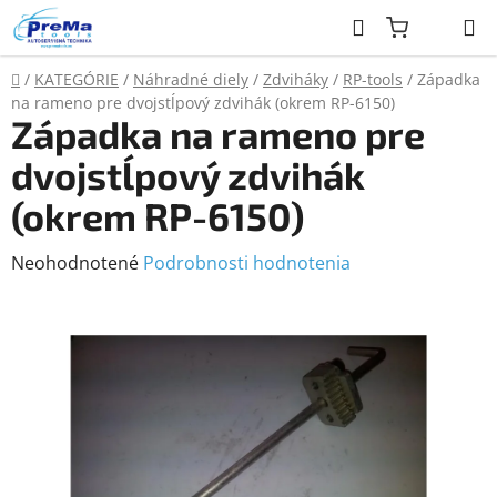
Prejsť
Hľadať
na
obsah
Domov
/
KATEGÓRIE
/
Náhradné diely
/
Zdviháky
/
RP-tools
/
Západka
na rameno pre dvojstĺpový zdvihák (okrem RP-6150)
Západka na rameno pre
dvojstĺpový zdvihák
(okrem RP-6150)
Priemerné
Neohodnotené
Podrobnosti hodnotenia
hodnotenie
produktu
je
0,0
z
5
hviezdičiek.