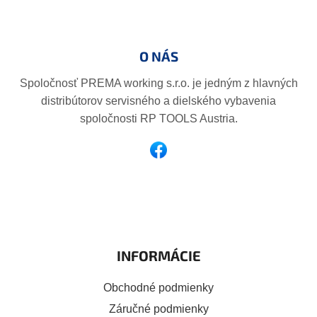
Z
á
p
O NÁS
ä
t
Spoločnosť PREMA working s.r.o. je jedným z hlavných
i
distribútorov servisného a dielského vybavenia
e
spoločnosti RP TOOLS Austria.
INFORMÁCIE
Obchodné podmienky
Záručné podmienky