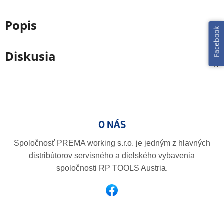
Popis
Facebook
Diskusia
Z
á
p
O NÁS
ä
t
Spoločnosť PREMA working s.r.o. je jedným z hlavných
i
distribútorov servisného a dielského vybavenia
e
spoločnosti RP TOOLS Austria.