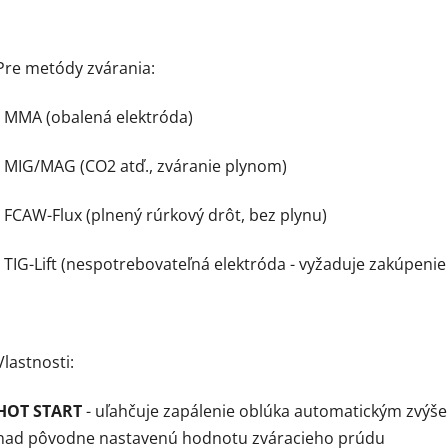
Pre metódy zvárania:
- MMA (obalená elektróda)
- MIG/MAG (CO2 atď., zváranie plynom)
- FCAW-Flux (plnený rúrkový drôt, bez plynu)
- TIG-Lift (nespotrebovateľná elektróda - vyžaduje zakúpenie
Vlastnosti:
HOT START
- uľahčuje zapálenie oblúka automatickým zvýš
nad pôvodne nastavenú hodnotu zváracieho prúdu