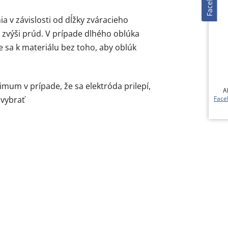
Facebook
ia v závislosti od dĺžky zváracieho
r zvýši prúd. V prípade dlhého oblúka
ie sa k materiálu bez toho, aby oblúk
mum v prípade, že sa elektróda prilepí,
Ak 
Fac
 vybrať