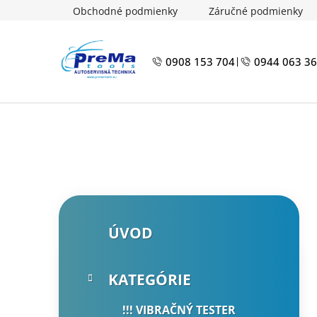
Prejsť
Obchodné podmienky
Záručné podmienky
na
obsah
0908 153 704
0944 063 3
|
B
K
Preskočiť
ÚVOD
a
kategórie
o
t
č
e
n
KATEGÓRIE
g
ý
ó
!!! VIBRAČNÝ TESTER
p
r