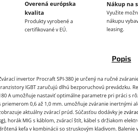
Overená európska
Nákup na s
kvalita
Využite možn
nákupu vybav
Produkty vyrobené a
leasing.
certifikované v EÚ.
Popis
Zvárací invertor Procraft SPI-380 je určený na ručné zvár
tranzistory IGBT zaručujú dlhú bezporuchovú prevádzku. Re
180 A umožňuje nastaviť optimálne parametre pri práci s r
s priemerom 0,6 až 1,0 mm. umožňuje zváranie inertnými ale
zobrazuje aktuálny zvárací prúd. Súčasťou dodávky je
zvára
kg)
, horák MIG s káblom, zvárací štít, kábel s držiakom elek
drôtená kefa v kombinácii so struskovým kladivom. Balenie v