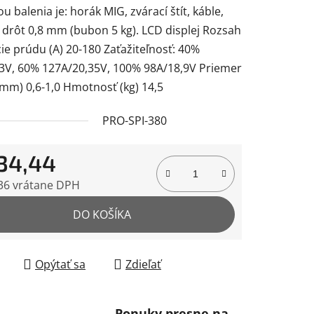
u balenia je: horák MIG, zvárací štít, káble,
 drôt 0,8 mm (bubon 5 kg). LCD displej Rozsah
ie prúdu (A) 20-180 Zaťažiteľnosť: 40%
3V, 60% 127A/20,35V, 100% 98A/18,9V Priemer
(mm) 0,6-1,0 Hmotnosť (kg) 14,5
čiek.
PRO-SPI-380
34,44
36 vrátane DPH
tková cena:
DO KOŠÍKA
Opýtať sa
Zdieľať
Ponuky presne na