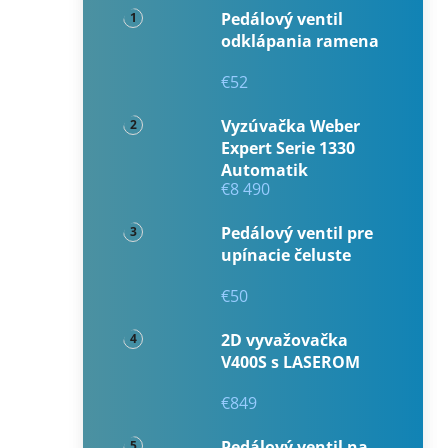
Pedálový ventil
odklápania ramena
€52
Vyzúvačka Weber
Expert Serie 1330
Automatik
€8 490
Pedálový ventil pre
upínacie čeluste
€50
2D vyvažovačka
V400S s LASEROM
€849
Pedálový ventil na