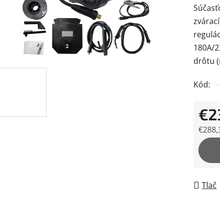
Súčasťo
je
zvárací
0,0
regulác
z
180A/2
5
drôtu 
hviezdi
Kód:
€2
€288,
Jedno
Tlač