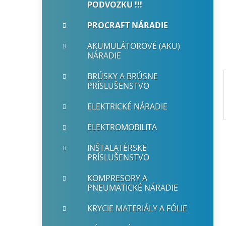
PODVOZKU !!!
i
a
e
n
PROCRAFT NÁRADIE
e
AKUMULÁTOROVÉ (AKU)
l
NÁRADIE
BRÚSKY A BRÚSNE
PRÍSLUŠENSTVO
ELEKTRICKÉ NÁRADIE
ELEKTROMOBILITA
INŠTALATÉRSKE
PRÍSLUŠENSTVO
KOMPRESORY A
PNEUMATICKÉ NÁRADIE
KRYCIE MATERIÁLY A FÓLIE