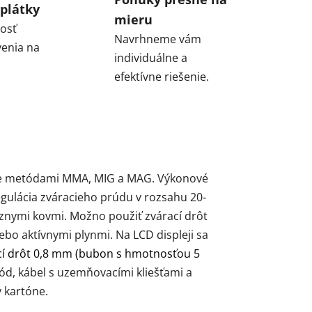
plátky
mieru
osť
Navrhneme vám
enia na
individuálne a
efektívne riešenie.
anie metódami MMA, MIG a MAG. Výkonové
gulácia zváracieho prúdu v rozsahu 20-
ôznymi kovmi. Možno použiť zvárací drôt
bo aktívnymi plynmi. Na LCD displeji sa
cí drôt 0,8 mm (bubon s hmotnosťou 5
tród, kábel s uzemňovacími kliešťami a
 kartóne.