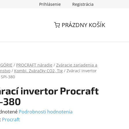
Prihlásenie
Registrácia
PRÁZDNY KOŠÍK
EGÓRIE
/
PROCRAFT náradie
/
Zváracie zariadenia a
enstvo
/
Kombi. Zváračky CO2, Tig
/
Zvárací invertor
 SPI-380
rací invertor Procraft
-380
rné
dnotené
Podrobnosti hodnotenia
enie
:
Procraft
tu