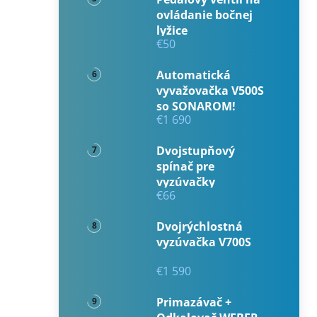
ovládanie bočnej
lyžice
€50
Automatická
vyvažovačka V500S
so SONAROM!
€1 690
Dvojstupňový
spínač pre
vyzúvačky
€66
Dvojrýchlostná
vyzúvačka V700S
€1 590
Primazávač +