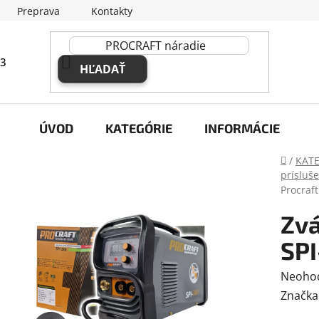
Preprava
Kontakty
63
HĽADAŤ
ÚVOD
KATEGÓRIE
INFORMÁCIE
Domov
/
KAT
prísluš
Procraft
Zvá
SPI
Prieme
Neoho
hodnot
Značka
produk