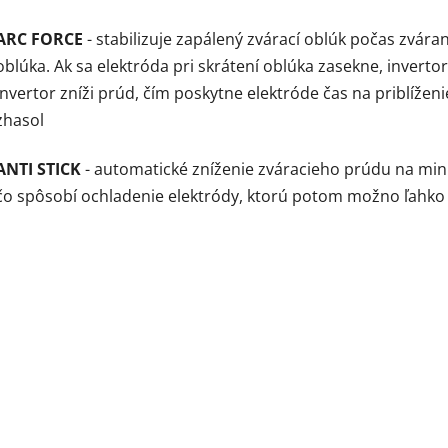
ARC FORCE
- stabilizuje zapálený zvárací oblúk počas zváran
oblúka. Ak sa elektróda pri skrátení oblúka zasekne, inverto
invertor zníži prúd, čím poskytne elektróde čas na priblížen
zhasol
ANTI STICK
- automatické zníženie zváracieho prúdu na mini
čo spôsobí ochladenie elektródy, ktorú potom možno ľahko