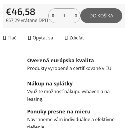
€46,58
DO KOŠÍKA
€57,29 vrátane DPH
Jednotková cena:
Tlač
Opýtať sa
Zdieľať
Overená európska kvalita
Produkty vyrobené a certifikované v EÚ.
Nákup na splátky
Využite možnosť nákupu vybavenia na
leasing.
Ponuky presne na mieru
Navrhneme vám individuálne a efektívne
riešenie.