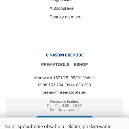
Autodoprava
Ponuky na mieru
O NAŠOM OBCHODE
PREMATOOLS – ESHOP
Moravská 1871/15, 95201 Vráble
0908 153 704, 0944 063 363
prema@prematools.eu
Otváracie hodiny:
Po – Pia: 8:00 – 16:30
So – Ne: zatvorené
ZOBRAZIŤ V GOOGLE MAPS
Na prispôsobenie obsahu a reklám, poskytovanie