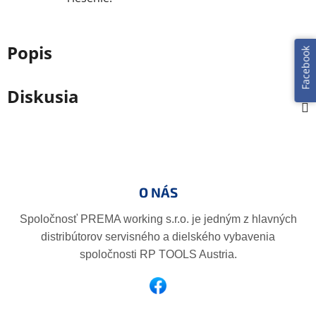
Popis
Facebook
Diskusia
Z
á
p
O NÁS
ä
t
Spoločnosť PREMA working s.r.o. je jedným z hlavných
i
distribútorov servisného a dielského vybavenia
e
spoločnosti RP TOOLS Austria.