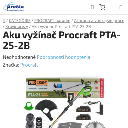
Prejsť
Hľadať
na
obsah
Domov
/
KATEGÓRIE
/
PROCRAFT náradie
/
Záhrada a vonkajšie práce
/
Krovinorezy
/
Aku vyžínač Procraft PTA-25-2B
Aku vyžínač Procraft PTA-
25-2B
Priemerné
Neohodnotené
Podrobnosti hodnotenia
hodnotenie
Značka:
Procraft
produktu
je
0,0
z
5
hviezdičiek.