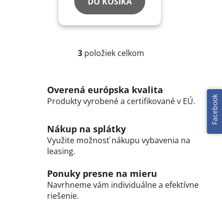
DO KOŠÍKA
3
položiek celkom
O
v
l
Overená európska kvalita
á
Facebook
Produkty vyrobené a certifikované v EÚ.
d
a
c
Nákup na splátky
i
Využite možnosť nákupu vybavenia na
e
leasing.
p
r
Ponuky presne na mieru
v
Navrhneme vám individuálne a efektívne
k
riešenie.
y
v
ý