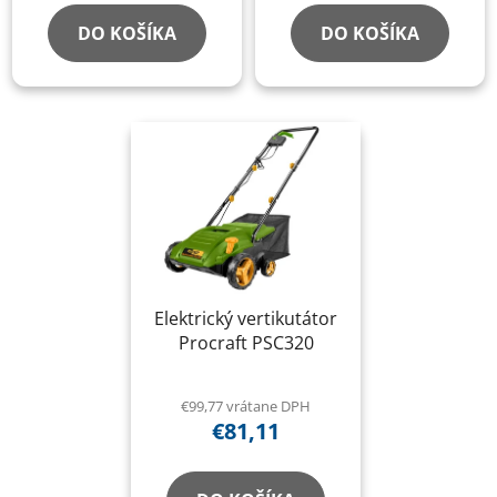
o
v
v
DO KOŠÍKA
DO KOŠÍKA
Elektrický vertikutátor
Procraft PSC320
€99,77 vrátane DPH
€81,11