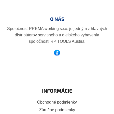
Z
p
á
i
p
s
O NÁS
ä
u
t
Spoločnosť PREMA working s.r.o. je jedným z hlavných
i
distribútorov servisného a dielského vybavenia
e
spoločnosti RP TOOLS Austria.
INFORMÁCIE
Obchodné podmienky
Záručné podmienky