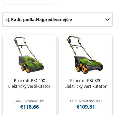
R
Radiť podľa:
Najpredávanejšie
a
d
V
e
ý
n
p
i
i
e
s
p
p
r
r
o
Procraft PSC400
Procraft PSC380
o
d
Elektrický vertikutátor
Elektrický vertikutátor
d
u
u
k
k
€145,95 vrátane DPH
€135,07 vrátane DPH
t
€118,66
€109,81
t
o