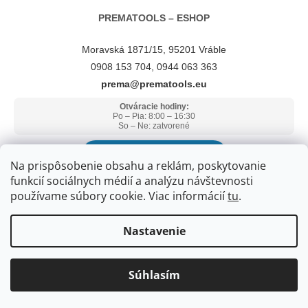
PREMATOOLS – ESHOP
Moravská 1871/15, 95201 Vráble
0908 153 704, 0944 063 363
prema@prematools.eu
Otváracie hodiny:
Po – Pia: 8:00 – 16:30
So – Ne: zatvorené
ZOBRAZIŤ V GOOGLE MAPS
Na prispôsobenie obsahu a reklám, poskytovanie
funkcií sociálnych médií a analýzu návštevnosti
používame súbory cookie. Viac informácií
tu
.
Nastavenie
Súhlasím
Copyright 2026
PREMATOOLS
. Všetky práva vyhradené.
Upraviť
nastavenie cookies