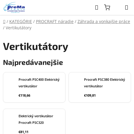
Prejsť
Hľadať
na
obsah
Domov
/
KATEGÓRIE
/
PROCRAFT náradie
/
Záhrada a vonkajšie práce
/
Vertikutátory
Vertikutátory
Najpredávanejšie
Procraft PSC400 Elektrický
Procraft PSC380 Elektrický
vertikutátor
vertikutátor
€118,66
€109,81
Elektrický vertikutátor
Procraft PSC320
€81,11