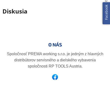
Facebook
Diskusia
Z
á
p
O NÁS
ä
t
Spoločnosť PREMA working s.r.o. je jedným z hlavných
i
distribútorov servisného a dielského vybavenia
e
spoločnosti RP TOOLS Austria.