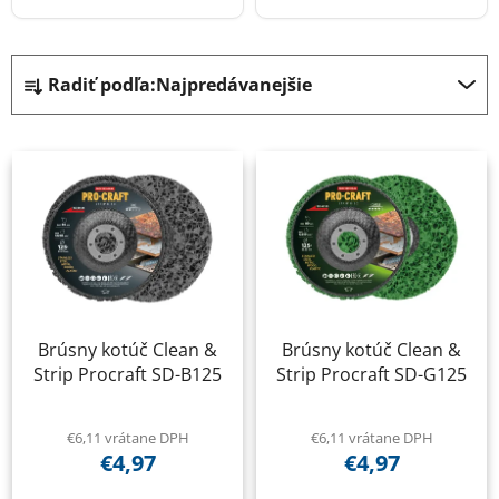
R
Radiť podľa:
Najpredávanejšie
a
d
V
e
ý
n
p
i
i
e
s
p
p
r
r
o
Brúsny kotúč Clean &
Brúsny kotúč Clean &
o
d
Strip Procraft SD-B125
Strip Procraft SD-G125
d
u
u
k
k
€6,11 vrátane DPH
€6,11 vrátane DPH
t
€4,97
€4,97
t
o