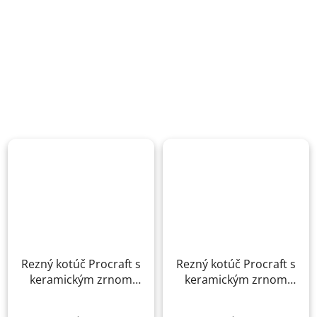
Rezný kotúč Procraft s
Rezný kotúč Procraft s
keramickým zrnom
keramickým zrnom
YCD75x1.0
YСD150x1.0