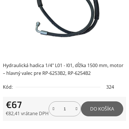
5
hviezdičiek.
Hydraulická hadica 1/4" L01 - I01, dĺžka 1500 mm, motor
– hlavný valec pre RP-6253B2, RP-6254B2
Kód:
324
€67
DO KOŠÍKA
€82,41 vrátane DPH
Jednotková cena: