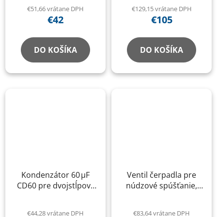
€51,66 vrátane DPH
€129,15 vrátane DPH
€42
€105
DO KOŠÍKA
DO KOŠÍKA
Kondenzátor 60 µF
Ventil čerpadla pre
CD60 pre dvojstĺpový
núdzové spúšťanie,
zdvihák
kompletný, pre
dvojstĺpové,
€44,28 vrátane DPH
€83,64 vrátane DPH