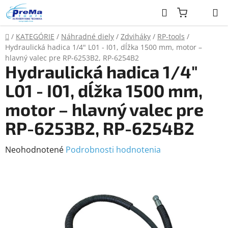
Prejsť
Hľadať
na
obsah
Domov
/
KATEGÓRIE
/
Náhradné diely
/
Zdviháky
/
RP-tools
/
Hydraulická hadica 1/4" L01 - I01, dĺžka 1500 mm, motor –
hlavný valec pre RP-6253B2, RP-6254B2
Hydraulická hadica 1/4"
L01 - I01, dĺžka 1500 mm,
motor – hlavný valec pre
RP-6253B2, RP-6254B2
Priemerné
Neohodnotené
Podrobnosti hodnotenia
hodnotenie
produktu
je
0,0
z