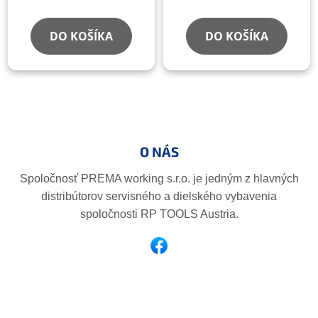
DO KOŠÍKA
DO KOŠÍKA
Z
á
p
O NÁS
ä
t
Spoločnosť PREMA working s.r.o. je jedným z hlavných
i
distribútorov servisného a dielského vybavenia
e
spoločnosti RP TOOLS Austria.