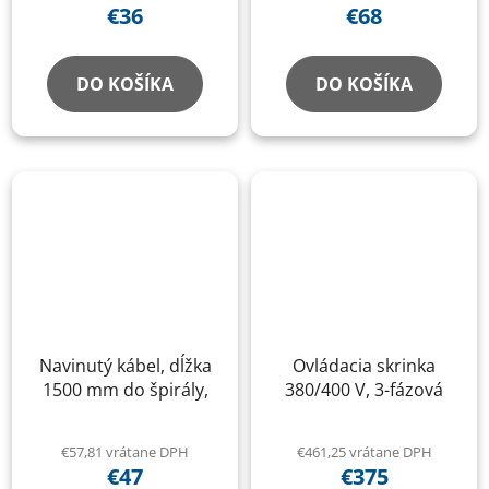
štvorstĺpové a
€36
€68
nožnicové zdviháky
DO KOŠÍKA
DO KOŠÍKA
Navinutý kábel, dĺžka
Ovládacia skrinka
1500 mm do špirály,
380/400 V, 3-fázová
€57,81 vrátane DPH
€461,25 vrátane DPH
€47
€375