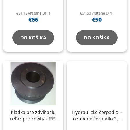
1500 mm, motor –
5800–6000 mm pre
hlavný valec pre RP-
odblokovaciu stranu
€81,18 vrátane DPH
€61,50 vrátane DPH
6253B2, RP-6254B2
RP-6213B, RP-6214B, H:
€66
€50
3800 mm
DO KOŠÍKA
DO KOŠÍKA
Kladka pre zdvíhaciu
Hydraulické čerpadlo –
reťaz pre zdvihák RP-
ozubené čerpadlo 2,1
6150B
cm³