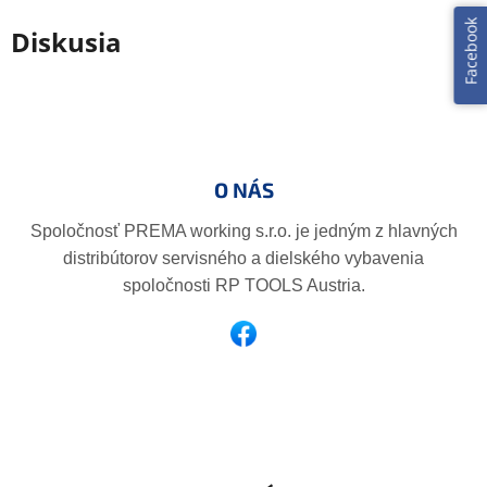
Facebook
Diskusia
Z
á
p
O NÁS
ä
t
Spoločnosť PREMA working s.r.o. je jedným z hlavných
i
distribútorov servisného a dielského vybavenia
e
spoločnosti RP TOOLS Austria.