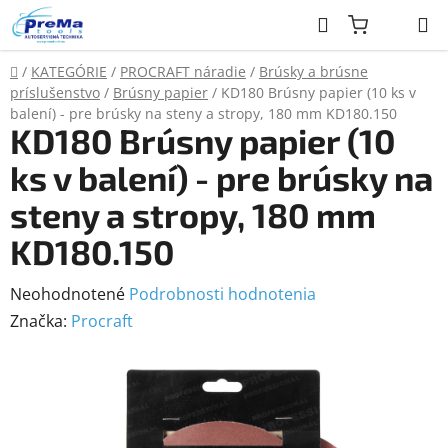
Prejsť
Hľadať
na
obsah
Domov
/
KATEGÓRIE
/
PROCRAFT náradie
/
Brúsky a brúsne
príslušenstvo
/
Brúsny papier
/
KD180 Brúsny papier (10 ks v
balení) - pre brúsky na steny a stropy, 180 mm KD180.150
KD180 Brúsny papier (10
ks v balení) - pre brúsky na
steny a stropy, 180 mm
KD180.150
Priemerné
Neohodnotené
Podrobnosti hodnotenia
hodnotenie
Značka:
Procraft
produktu
je
0,0
z