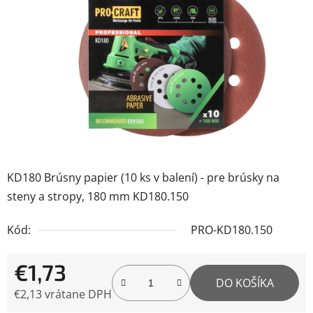
5
hviezdičiek.
KD180 Brúsny papier (10 ks v balení) - pre brúsky na
steny a stropy, 180 mm KD180.150
Kód:
PRO-KD180.150
€1,73
DO KOŠÍKA
€2,13 vrátane DPH