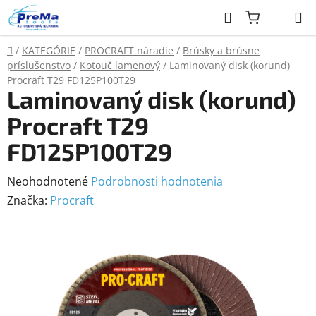
Prejsť
Hľadať
na
obsah
Domov
/
KATEGÓRIE
/
PROCRAFT náradie
/
Brúsky a brúsne
príslušenstvo
/
Kotouč lamenový
/
Laminovaný disk (korund)
Procraft T29 FD125P100T29
Laminovaný disk (korund)
Procraft T29
FD125P100T29
Priemerné
Neohodnotené
Podrobnosti hodnotenia
hodnotenie
Značka:
Procraft
produktu
je
0,0
z
5
hviezdičiek.