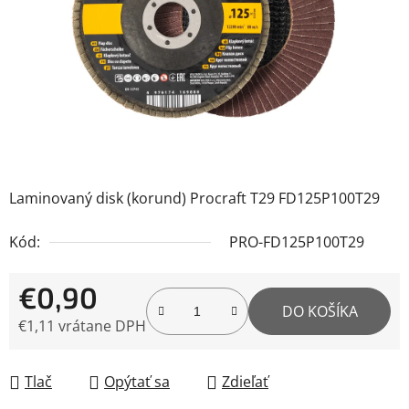
Laminovaný disk (korund) Procraft T29 FD125P100T29
Kód:
PRO-FD125P100T29
€0,90
DO KOŠÍKA
€1,11 vrátane DPH
Jednotková cena:
Tlač
Opýtať sa
Zdieľať