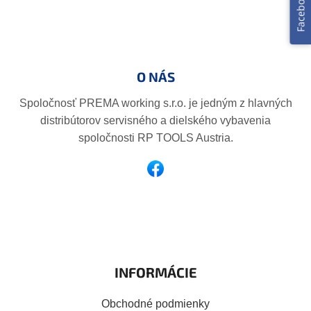
Facebook
Z
á
p
O NÁS
ä
t
Spoločnosť PREMA working s.r.o. je jedným z hlavných
i
distribútorov servisného a dielského vybavenia
e
spoločnosti RP TOOLS Austria.
INFORMÁCIE
Obchodné podmienky