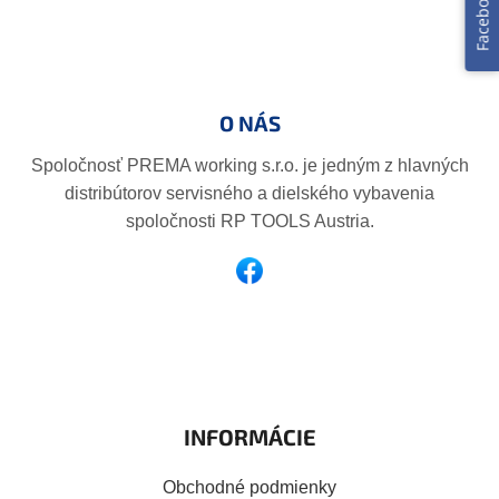
Facebook
Z
á
p
O NÁS
ä
t
Spoločnosť PREMA working s.r.o. je jedným z hlavných
i
distribútorov servisného a dielského vybavenia
e
spoločnosti RP TOOLS Austria.
INFORMÁCIE
Obchodné podmienky