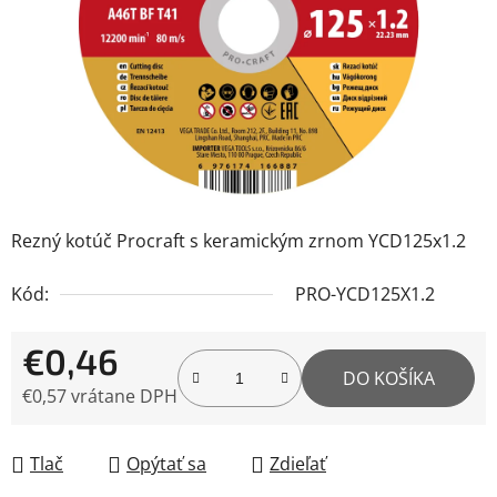
Rezný kotúč Procraft s keramickým zrnom YCD125x1.2
Kód:
PRO-YCD125X1.2
€0,46
DO KOŠÍKA
€0,57 vrátane DPH
Jednotková cena:
Tlač
Opýtať sa
Zdieľať