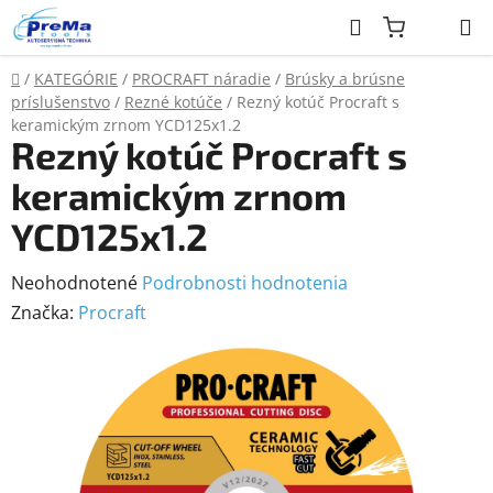
Prejsť
Hľadať
na
obsah
Domov
/
KATEGÓRIE
/
PROCRAFT náradie
/
Brúsky a brúsne
príslušenstvo
/
Rezné kotúče
/
Rezný kotúč Procraft s
keramickým zrnom YCD125x1.2
Rezný kotúč Procraft s
keramickým zrnom
YCD125x1.2
Priemerné
Neohodnotené
Podrobnosti hodnotenia
hodnotenie
Značka:
Procraft
produktu
je
0,0
z
5
hviezdičiek.