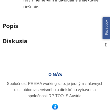
Navrhneme vám individuálne a efektívne
riešenie.
Facebook
Popis
Diskusia
Z
á
p
O NÁS
ä
t
Spoločnosť PREMA working s.r.o. je jedným z hlavných
i
distribútorov servisného a dielského vybavenia
e
spoločnosti RP TOOLS Austria.