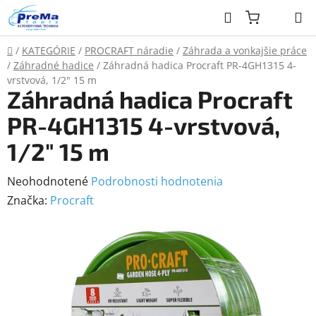
Prejsť
Hľadať
na
obsah
Domov
/
KATEGÓRIE
/
PROCRAFT náradie
/
Záhrada a vonkajšie práce
/
Záhradné hadice
/
Záhradná hadica Procraft PR-4GH1315 4-
vrstvová, 1/2" 15 m
Záhradná hadica Procraft
PR-4GH1315 4-vrstvová,
1/2" 15 m
Priemerné
Neohodnotené
Podrobnosti hodnotenia
hodnotenie
Značka:
Procraft
produktu
je
0,0
z
5
hviezdičiek.