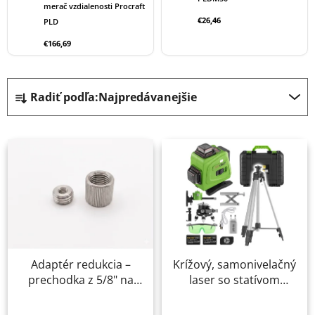
merač vzdialenosti Procraft
€26,46
PLD
€166,69
R
Radiť podľa:
Najpredávanejšie
a
d
V
e
ý
n
p
i
i
e
s
p
p
r
r
o
Adaptér redukcia –
Krížový, samonivelačný
o
d
prechodka z 5/8" na
laser so statívom
d
u
1/4" na statív Procraft
Procraft LE-4G
u
k