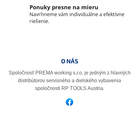
r
Ponuky presne na mieru
v
Navrhneme vám individuálne a efektívne
k
riešenie.
y
v
ý
Z
p
á
i
p
s
O NÁS
ä
u
t
Spoločnosť PREMA working s.r.o. je jedným z hlavných
i
distribútorov servisného a dielského vybavenia
e
spoločnosti RP TOOLS Austria.