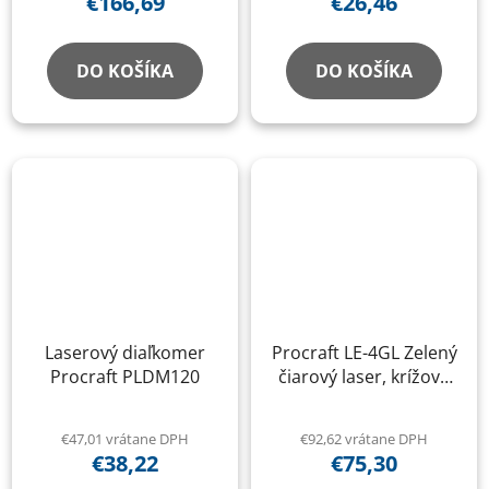
€166,69
€26,46
PLD
DO KOŠÍKA
DO KOŠÍKA
Laserový diaľkomer
Procraft LE-4GL Zelený
Procraft PLDM120
čiarový laser, krížová
samonivelačná rovina
€47,01 vrátane DPH
€92,62 vrátane DPH
€38,22
€75,30