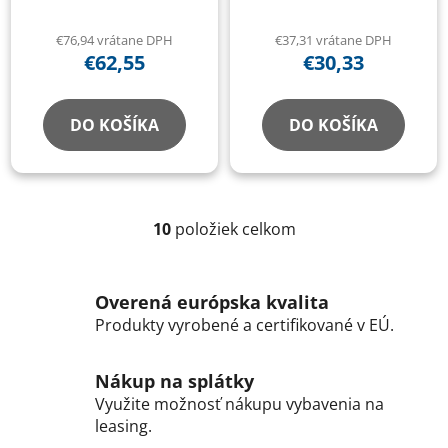
samonivelačná rovina
samonivelačný
€76,94 vrátane DPH
€37,31 vrátane DPH
€62,55
€30,33
DO KOŠÍKA
DO KOŠÍKA
10
položiek celkom
O
v
l
Overená európska kvalita
á
Produkty vyrobené a certifikované v EÚ.
d
a
c
Nákup na splátky
i
Využite možnosť nákupu vybavenia na
e
leasing.
p