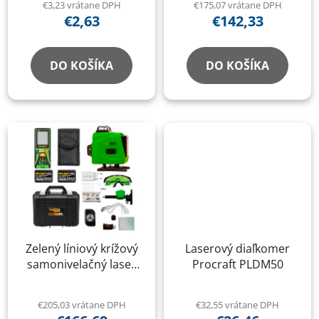
k
€3,23 vrátane DPH
€175,07 vrátane DPH
t
€2,63
€142,33
t
o
o
v
v
DO KOŠÍKA
DO KOŠÍKA
Zelený líniový krížový
Laserový diaľkomer
samonivelačný laser
Procraft PLDM50
Procraft LE-4G +
laserový merač
€205,03 vrátane DPH
€32,55 vrátane DPH
vzdialenosti Procraft