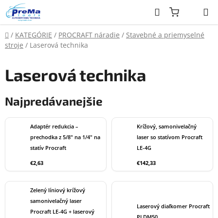
Prejsť
Hľadať
na
obsah
Domov
/
KATEGÓRIE
/
PROCRAFT náradie
/
Stavebné a priemyselné
stroje
/
Laserová technika
Laserová technika
Najpredávanejšie
Adaptér redukcia –
Krížový, samonivelačný
prechodka z 5/8" na 1/4" na
laser so statívom Procraft
statív Procraft
LE-4G
€2,63
€142,33
Zelený líniový krížový
samonivelačný laser
Laserový diaľkomer Procraft
Procraft LE-4G + laserový
PLDM50