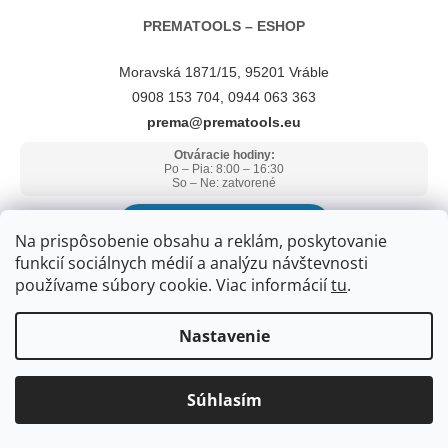
PREMATOOLS – ESHOP
Moravská 1871/15, 95201 Vráble
0908 153 704, 0944 063 363
prema@prematools.eu
Otváracie hodiny:
Po – Pia: 8:00 – 16:30
So – Ne: zatvorené
ZOBRAZIŤ V GOOGLE MAPS
Na prispôsobenie obsahu a reklám, poskytovanie
funkcií sociálnych médií a analýzu návštevnosti
používame súbory cookie. Viac informácií
tu
.
Nastavenie
Súhlasím
Copyright 2026
PREMATOOLS
. Všetky práva vyhradené.
Upraviť
nastavenie cookies