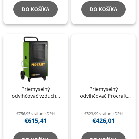
o
v
v
DO KOŠÍKA
DO KOŠÍKA
Priemyselný
Priemyselný
odvlhčovač vzduchu
odvlhčovač Procraft
Procraft DH80
DH50
€756,95 vrátane DPH
€523,99 vrátane DPH
€615,41
€426,01