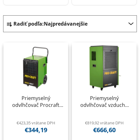
R
Radiť podľa:
Najpredávanejšie
a
d
V
e
ý
n
p
i
i
e
s
p
p
r
r
o
Priemyselný
Priemyselný
o
d
odvlhčovač Procraft
odvlhčovač vzduchu
d
u
DH50L
Procraft DH90
u
k
k
€423,35 vrátane DPH
€819,92 vrátane DPH
t
€344,19
€666,60
t
o