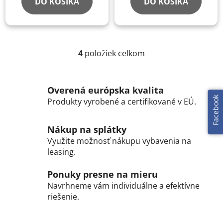
DO KOŠÍKA
DO KOŠÍKA
4
položiek celkom
O
v
l
Overená európska kvalita
á
Facebook
Produkty vyrobené a certifikované v EÚ.
d
a
c
Nákup na splátky
i
Využite možnosť nákupu vybavenia na
e
leasing.
p
r
Ponuky presne na mieru
v
Navrhneme vám individuálne a efektívne
k
riešenie.
y
v
ý