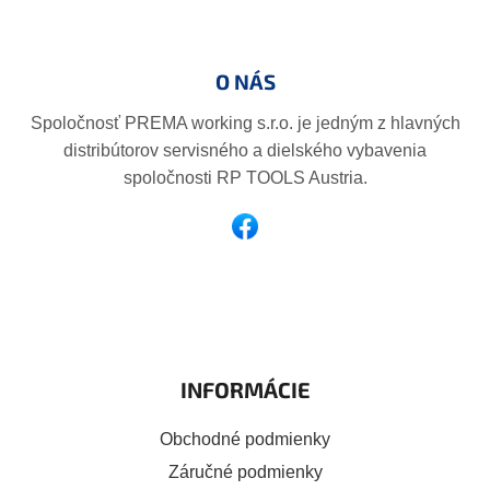
Z
p
á
i
p
s
O NÁS
ä
u
t
Spoločnosť PREMA working s.r.o. je jedným z hlavných
i
distribútorov servisného a dielského vybavenia
e
spoločnosti RP TOOLS Austria.
INFORMÁCIE
Obchodné podmienky
Záručné podmienky