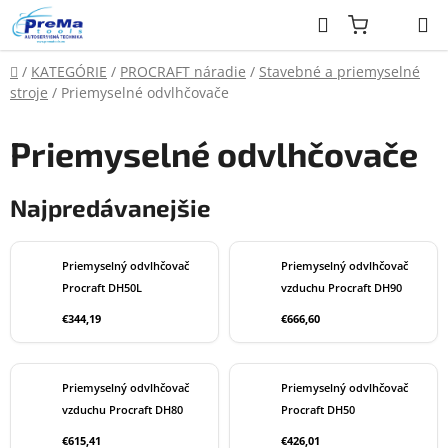
Prejsť
Hľadať
na
obsah
Domov
/
KATEGÓRIE
/
PROCRAFT náradie
/
Stavebné a priemyselné
stroje
/
Priemyselné odvlhčovače
Priemyselné odvlhčovače
Najpredávanejšie
Priemyselný odvlhčovač
Priemyselný odvlhčovač
Procraft DH50L
vzduchu Procraft DH90
€344,19
€666,60
Priemyselný odvlhčovač
Priemyselný odvlhčovač
vzduchu Procraft DH80
Procraft DH50
€615,41
€426,01