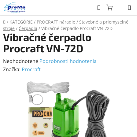
Prejsť
Hľadať
na
obsah
Domov
/
KATEGÓRIE
/
PROCRAFT náradie
/
Stavebné a priemyselné
stroje
/
Čerpadla
/
Vibračné čerpadlo Procraft VN-72D
Vibračné čerpadlo
Procraft VN-72D
Priemerné
Neohodnotené
Podrobnosti hodnotenia
hodnotenie
Značka:
Procraft
produktu
je
0,0
z
5
hviezdičiek.