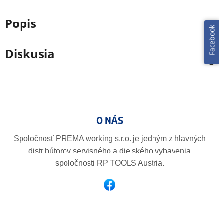
Popis
Facebook
Diskusia
Z
á
p
O NÁS
ä
t
Spoločnosť PREMA working s.r.o. je jedným z hlavných
i
distribútorov servisného a dielského vybavenia
e
spoločnosti RP TOOLS Austria.